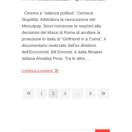
Cinema e “valenza politica”. Censura.
Stupidità. Addirittura la rievocazione del
Minculpop. Sono numerose le reazioni alla
decisione del Maxxi di Roma di anullare la
proiezione in Italia di “Girlfriend in a Coma”, il
documentario realizzato dall’ex direttore
dell’Economist, Bill Emmott, e dalla filmaker
italiana Annalisa Piras. Tra le altre,…
Continua a leggere
Paginazione
Pagina
Pagina
Pagina
Pagina
Pagina
Pagina
1
2
3
…
9
precedente
successiva
degli
articoli