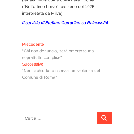
(“Nell’attimo breve”, canzone del 1975
interpretata da Milva)
Il servizio di Stefano Corradino su Rainews24
Navigazione
Articolo
Precedente
precedente:
“Chi non denuncia, sarà omertoso ma
articoli
soprattutto complice”
Articolo
Successivo
successivo:
“Non si chiudano i servizi antiviolenza del
Comune di Roma”
Cerca
…