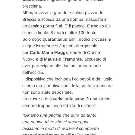
bresciana.
All’improvviso la grande e colma piazza di
Brescia è scossa da una bomba, nascosta in
un cestino portarifiuti. E’ il panico. E tragico è il
bilancio finale: 8 morti e oltre 100 feriti.
Solo dopo quarantadue anni, dodici processi e
cinque istruttorie si è giunti all’ergastolo
per
Carlo Maria Maggi
, leader di Ordine
Nuovo e di
Maurizio Tramonte
, accusato di
aver partecipato alle riunioni preparatorie
dell’eccidio.
Il dispositivo che inchioda i colpevoli è del luglio
scorso ma le motivazioni della sentenza ancora
non sono state depositate.
La giustizia e la verità sulle stragi è una strada
sempre troppo lunga ed irta di ostacoli.
“Giriamo una pagina che dura da tanto
una pagina triste che ci amareggia
facciamo in modo di evitare il compianto
per altri morti come quelli della Loggia”.