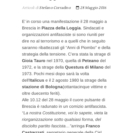
Articoli di
Stefano Corradino
28 Maggio 2016
E’ in corso una manifestazione il 28 maggio a
Brescia in
Piazza della Loggia
. Sindacati e
organizzazioni antifasciste si sono riuniti per
dire no al terrorismo e a quelli che in seguito
saranno ribattezzati gli “Anni di Piombo” e della
strategia della tensione. C’era stata la strage di
Gioia Tauro
nel 1970, quella di
Peteano
del
1972, e la strage della
Questura di Milano
del
1973. Pochi mesi dopo sarà la volta
dell’
Italicus
e il 2 agosto 1980 la strage della
stazione di Bologna
(ottantacinque vittime e
oltre duecento feriti).
Alle 10.12 del 28 maggio il cuore pulsante di
Brescia è radunato in un comizio antifascista.
“La nostra Costituzione, voi lo sapete, vieta la
riorganizzazione sotto qualsiasi forma, del
disciolto partito fascista…”
arringa
Franco
Castrezzati
, segretario generale della Cisl