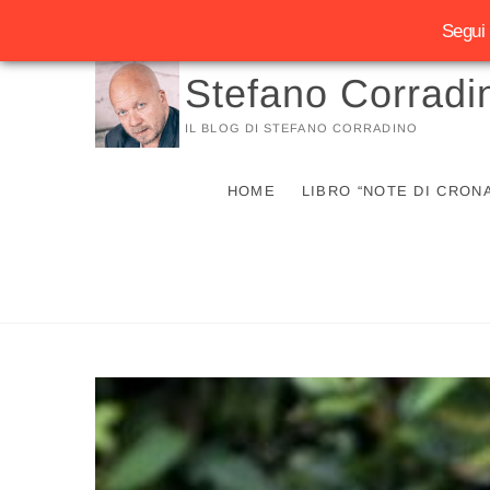
Segui 
Vai
Stefano Corradi
al
contenuto
IL BLOG DI STEFANO CORRADINO
HOME
LIBRO “NOTE DI CRON