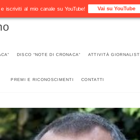
Vai su YouTube
e iscriviti al mio canale su YouTube!
no
ACA”
DISCO “NOTE DI CRONACA”
ATTIVITÀ GIORNALIST
PREMI E RICONOSCIMENTI
CONTATTI