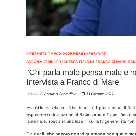
INTERVISTE
,
TV RADIOCORRIERE (INTERVISTE)
ANTONIA VARINI
,
FRANCESCA FIALDINI
,
FRANCO DI MARE
,
RAD
“Chi parla male pensa male e n
Intervista a Franco di Mare
Articoli di
Stefano Corradino
23 Ottobre 2015
Ascolti in crescita per “Uno Mattina” il programma di Rai
esprimere soddisfazione al Radiocorriere Tv per l’increme
lamentare, specie in una fase in cui la tv generalista non
E a quelli che ancora non vi guardano con quale moti