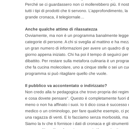
Perché se ci guardassero non ci mollerebbero più. Il no
tutti i tipi di prodotti che ti servono. L’approfondimento, la
grande cronaca, il telegiornale…
Anche qualche attimo di rilassatezza
Ovviamente, ma non è un programma banalmente leggero 
categorie di persone. A chi si sveglia al mattino e ha me
un gran numero di informazioni per avere un quadro di qu
giorno appena iniziato. Chi ha poi il tempo di seguirci p
dibattito. Per restare sulla metafora culinaria è un prog
che fa cucina molecolare, uno a cinque stelle o sei un cu
programma si può ritagliare quello che vuole.
Il pubblico va accontentato o indirizzato?
Non credo alla tv pedagogica che trovo propria dei regimi
e cosa dovete pensare”. Questo è completamente fuori dal
meno o non ha affinato i suoi. Io ti dico cosa è successo d
medico o un criminologo, per fare qualche esempio, ci p
una ragazza di venti. E lo facciamo senza morbosità, ma 
Siamo la tv che ti fornisce i dati di cronaca e gli strument