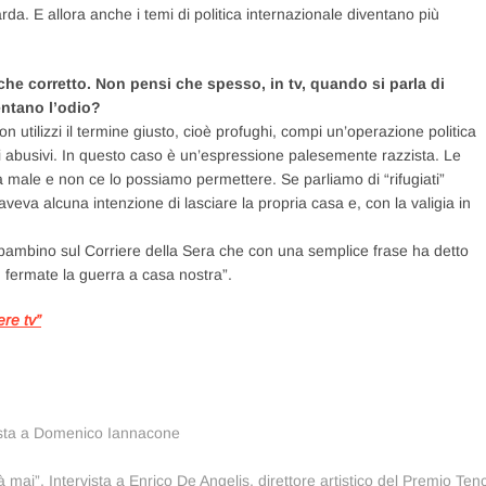
uarda. E allora anche i temi di politica internazionale diventano più
che corretto. Non pensi che spesso, in tv, quando si parla di
entano l’odio?
non utilizzi il termine giusto, cioè profughi, compi un’operazione politica
ri abusivi. In questo caso è un’espressione palesemente razzista. Le
 male e non ce lo possiamo permettere. Se parliamo di “rifugiati”
aveva alcuna intenzione di lasciare la propria casa e, con la valigia in
n bambino sul Corriere della Sera che con una semplice frase ha detto
 fermate la guerra a casa nostra”.
ere tv”
rvista a Domenico Iannacone
mai”. Intervista a Enrico De Angelis, direttore artistico del Premio Ten