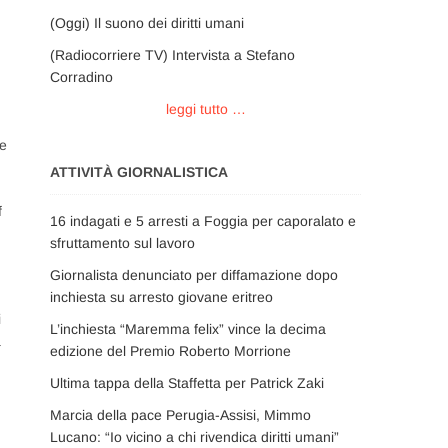
(Oggi) Il suono dei diritti umani
(Radiocorriere TV) Intervista a Stefano
Corradino
leggi tutto …
re
ATTIVITÀ GIORNALISTICA
f
16 indagati e 5 arresti a Foggia per caporalato e
sfruttamento sul lavoro
Giornalista denunciato per diffamazione dopo
inchiesta su arresto giovane eritreo
i
L’inchiesta “Maremma felix” vince la decima
a
edizione del Premio Roberto Morrione
n
Ultima tappa della Staffetta per Patrick Zaki
Marcia della pace Perugia-Assisi, Mimmo
Lucano: “Io vicino a chi rivendica diritti umani”