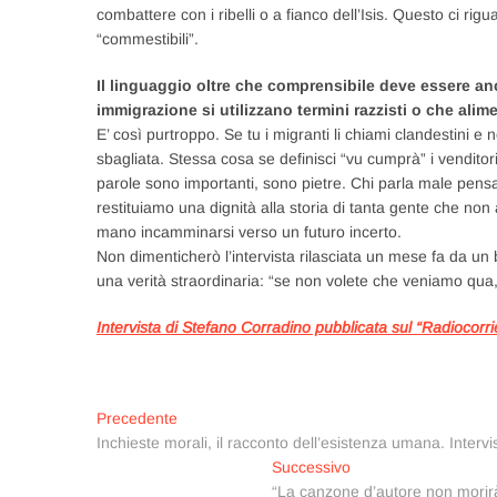
combattere con i ribelli o a fianco dell’Isis. Questo ci rig
“commestibili”.
Il linguaggio oltre che comprensibile deve essere an
immigrazione si utilizzano termini razzisti o che alim
E’ così purtroppo. Se tu i migranti li chiami clandestini e 
sbagliata. Stessa cosa se definisci “vu cumprà” i vendito
parole sono importanti, sono pietre. Chi parla male pensa
restituiamo una dignità alla storia di tanta gente che non 
mano incamminarsi verso un futuro incerto.
Non dimenticherò l’intervista rilasciata un mese fa da u
una verità straordinaria: “se non volete che veniamo qua,
Intervista di Stefano Corradino pubblicata sul “Radiocorri
Navigazione
Articolo
Precedente
precedente:
Inchieste morali, il racconto dell’esistenza umana. Inte
articoli
Articolo
Successivo
successivo:
“La canzone d’autore non morirà 