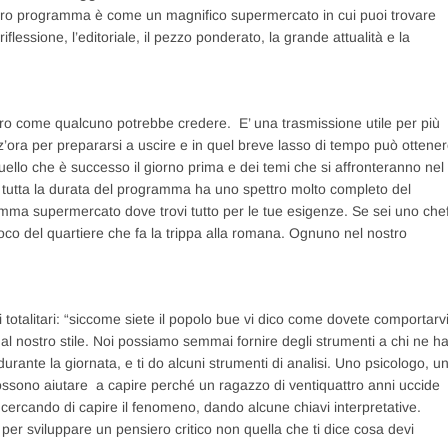
stro programma è come un magnifico supermercato in cui puoi trovare
 riflessione, l’editoriale, il pezzo ponderato, la grande attualità e la
come qualcuno potrebbe credere. E’ una trasmissione utile per più
zz’ora per prepararsi a uscire e in quel breve lasso di tempo può ottene
ello che è successo il giorno prima e dei temi che si affronteranno nel
er tutta la durata del programma ha uno spettro molto completo del
ramma supermercato dove trovi tutto per le tue esigenze. Se sei uno che
oco del quartiere che fa la trippa alla romana. Ognuno nel nostro
 totalitari: “siccome siete il popolo bue vi dico come dovete comportarv
 nostro stile. Noi possiamo semmai fornire degli strumenti a chi ne h
urante la giornata, e ti do alcuni strumenti di analisi. Uno psicologo, u
ossono aiutare a capire perché un ragazzo di ventiquattro anni uccide
cercando di capire il fenomeno, dando alcune chiavi interpretative.
i per sviluppare un pensiero critico non quella che ti dice cosa devi