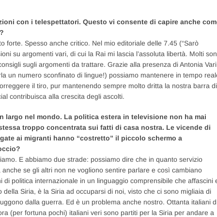
razioni con i telespettatori. Questo vi consente di capire anche co
o?
 forte. Spesso anche critico. Nel mio editoriale delle 7.45 (“Sarò
ioni su argomenti vari, di cui la Rai mi lascia l’assoluta libertà. Molti so
onsigli sugli argomenti da trattare. Grazie alla presenza di Antonia Vari
arla un numero sconfinato di lingue!) possiamo mantenere in tempo real
correggere il tiro, pur mantenendo sempre molto dritta la nostra barra di
 contribuisca alla crescita degli ascolti.
in largo nel mondo. La politica estera in televisione non ha mai
stessa troppo concentrata sui fatti di casa nostra. Le vicende di
legate ai migranti hanno “costretto” il piccolo schermo a
roccio?
 siamo. E abbiamo due strade: possiamo dire che in quanto servizio
ia anche se gli altri non ne vogliono sentire parlare e così cambiano
di politica internazionale in un linguaggio comprensibile che affascini 
lla Siria, è la Siria ad occuparsi di noi, visto che ci sono migliaia di
 fuggono dalla guerra. Ed è un problema anche nostro. Ottanta italiani d
ncora (per fortuna pochi) italiani veri sono partiti per la Siria per andare a