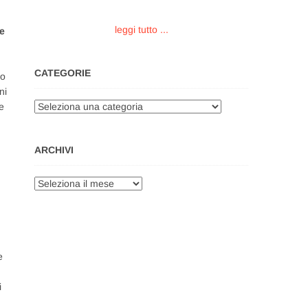
leggi tutto ...
me
CATEGORIE
no
ni
Categorie
e
ARCHIVI
Archivi
e
i