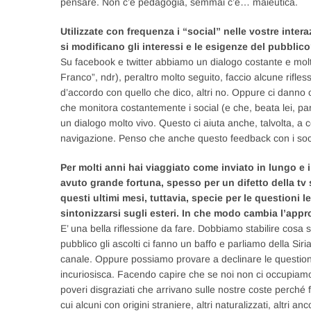
pensare. Non c’è pedagogia, semmai c’è… maieutica.
Utilizzate con frequenza i “social” nelle vostre inte
si modificano gli interessi e le esigenze del pubblic
Su facebook e twitter abbiamo un dialogo costante e molto
Franco”, ndr), peraltro molto seguito, faccio alcune rifless
d’accordo con quello che dico, altri no. Oppure ci danno c
che monitora costantemente i social (e che, beata lei, p
un dialogo molto vivo. Questo ci aiuta anche, talvolta, a 
navigazione. Penso che anche questo feedback con i social
Per molti anni hai viaggiato come inviato in lungo e 
avuto grande fortuna, spesso per un difetto della tv 
questi ultimi mesi, tuttavia, specie per le questioni 
sintonizzarsi sugli esteri. In che modo cambia l’app
E’ una bella riflessione da fare. Dobbiamo stabilire cosa
pubblico gli ascolti ci fanno un baffo e parliamo della Sir
canale. Oppure possiamo provare a declinare le questioni 
incuriosisca. Facendo capire che se noi non ci occupiamo de
poveri disgraziati che arrivano sulle nostre coste perché
cui alcuni con origini straniere, altri naturalizzati, altri a