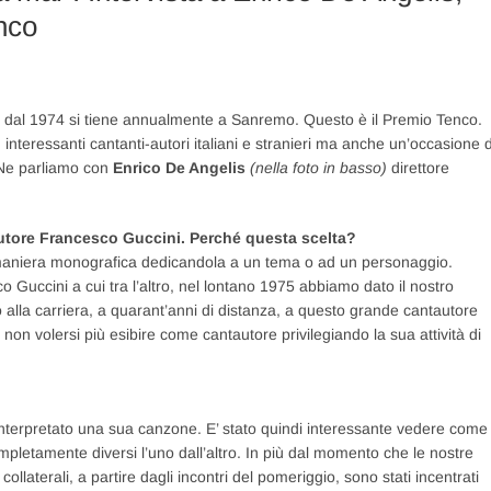
enco
, che dal 1974 si tiene annualmente a Sanremo. Questo è il Premio Tenco.
 interessanti cantanti-autori italiani e stranieri ma anche un’occasione d
. Ne parliamo con
Enrico De Angelis
(nella foto in basso)
direttore
utore Francesco Guccini. Perché questa scelta?
maniera monografica dedicandola a un tema o ad un personaggio.
Guccini a cui tra l’altro, nel lontano 1975 abbiamo dato il nostro
lla carriera, a quarant’anni di distanza, a questo grande cantautore
on volersi più esibire come cantautore privilegiando la sua attività di
 interpretato una sua canzone. E’ stato quindi interessante vedere come 
completamente diversi l’uno dall’altro. In più dal momento che le nostre
 collaterali, a partire dagli incontri del pomeriggio, sono stati incentrati