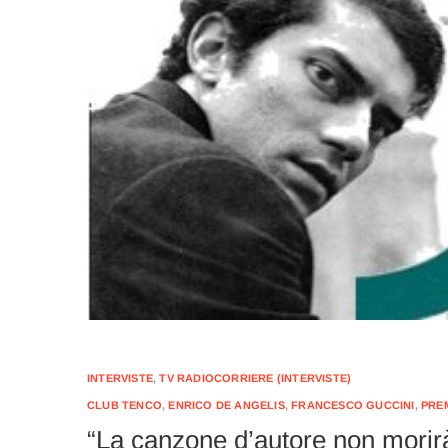
INTERVISTE
,
TV RADIOCORRIERE (INTERVISTE)
CLUB TENCO
,
ENRICO DE ANGELIS
,
FRANCESCO GUCCINI
,
PRE
“La canzone d’autore non morirà