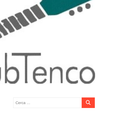
Cerca
…