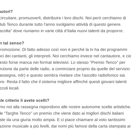
autori?
 circuitare, promuoverli, distribuire i loro dischi. Noi però cerchiamo di
lub Tenco durante tutto l’anno svolgiamo attività di questo genere.
ta” dove riuniamo in varie città d’Italia nuovi talenti da proporre.
in tal senso?
promozione. Di fatto adesso così non è perché la tv ha dei programmi
ci dei cantanti, gli interpreti. Noi cerchiamo invece nel cantautore, e ci
uesto forse manca nei format televisivi. Lo stesso “Premio Tenco” per
enzione da parte delle radio, a cominciare proprio da quelle del servizio
assegna, ndr) e questo sembra rivelare che l’ascolto radiofonico sia
. Resta il fatto che il sistema migliore affinché questi giovani talenti
oli locali.
 criterio li avete scelti?
tiamo noi alla rassegna rispondono alle nostre autonome scelte artistiche.
e “Targhe Tenco” un premio che viene dato ai migliori dischi italiani
ate da una giuria molto ampia. E ci piace chiamare al voto tantissimi
azione musicale a più livelli, dai nomi più famosi della carta stampata ai