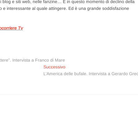
nei blog e siti web, nelle fanzine… E in questo momento di declino della
cco e interessante al quale attingere. Ed è una grande soddisfazione
ocorriere Tv
ere”. Intervista a Franco di Mare
Articolo
Successivo
successivo:
L’America delle bufale. Intervista a Gerardo Gre