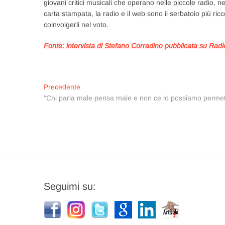
giovani critici musicali che operano nelle piccole radio, 
carta stampata, la radio e il web sono il serbatoio più ri
coinvolgerli nel voto.
Fonte: intervista di Stefano Corradino pubblicata su Radi
Navigazione
Articolo
Precedente
precedente:
“Chi parla male pensa male e non ce lo possiamo permett
articoli
Seguimi su: