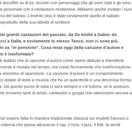
 docufilm su di lui, incontri con personaggi che gli sono stati e gli sono
nza personale con il cantautore modenese. Abbiamo anche invitato i suoi
a sera del sabato. L’evento clou è stato ovviamente quello di sabato
rattutto della sua attività di scrittore.
dei grandi cantautori del passato, da De André a Gaber, da
cci a Dalla, e ovviamente lo stesso Tenco, non ci sono più.
ni va “in pensione”. Cosa resta oggi della canzone d’autore e
si è trasformata?
è dubbio che la canzone d’autore come siamo abituati a intenderla
amente è mutata nel tempo, ma credo fermamente che trasformazione
a sinonimo di sparizione. La canzone d’autore è un componimento
ico dotato di testo e musica che ha un’autenticità e una decorosa forma
a. Da questo punto di vista ci sarà sempre e c’è tuttora, ve lo assicuro.
e ne troviamo tanti di artisti, cantautori o gruppi che valorizzano ancora a
 essere fatta in maniera tradizionale classica sui modelli francesi o
na che passa attraverso il rap, il rock, il jazz, il folk, la world