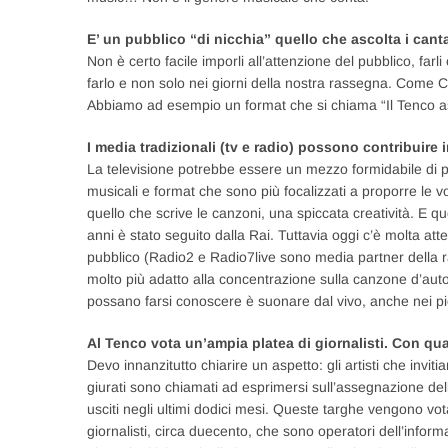
E’ un pubblico “di nicchia” quello che ascolta i cant
Non è certo facile imporli all’attenzione del pubblico, farli
farlo e non solo nei giorni della nostra rassegna. Come C
Abbiamo ad esempio un format che si chiama “Il Tenco ascol
I media tradizionali (tv e radio) possono contribuire 
La televisione potrebbe essere un mezzo formidabile di 
musicali e format che sono più focalizzati a proporre le vo
quello che scrive le canzoni, una spiccata creatività. E q
anni è stato seguito dalla Rai. Tuttavia oggi c’è molta att
pubblico (Radio2 e Radio7live sono media partner della r
molto più adatto alla concentrazione sulla canzone d’autore
possano farsi conoscere è suonare dal vivo, anche nei picc
Al Tenco vota un’ampia platea di giornalisti. Con quale
Devo innanzitutto chiarire un aspetto: gli artisti che invi
giurati sono chiamati ad esprimersi sull’assegnazione dell
usciti negli ultimi dodici mesi. Queste targhe vengono vot
giornalisti, circa duecento, che sono operatori dell’inform