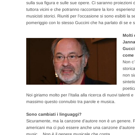
sulla sua figura e sulle sue opere. Ci saranno proiezioni di
tuttora vicini e che potranno raccontare la loro esperie
musicisti storici. Riuniti per l’occasione si sono esibiti l
pomeriggio con lo stesso Guccini che ha parlato di se e sop
Molti 
Janna
Gucci
come 
Non c’
storic
non si
sintet
poetic
Noi giriamo molto per l’Italia alla ricerca di nuovi talenti 
massimo questo connubio tra parole e musica.
Sono cambiati i linguaggi?
Sicuramente, ma la canzone d’autore non è un genere. Può
americani ma ci può essere anche una canzone d’autore odier
music… Non è il genere musicale che conta.