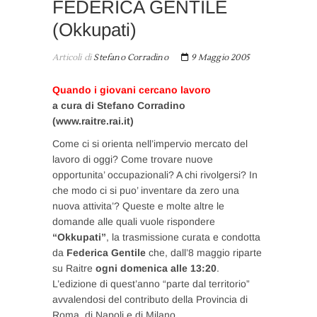
FEDERICA GENTILE
(Okkupati)
Articoli di
Stefano Corradino
9 Maggio 2005
Quando i giovani cercano lavoro
a cura di Stefano Corradino
(www.raitre.rai.it)
Come ci si orienta nell’impervio mercato del
lavoro di oggi? Come trovare nuove
opportunita’ occupazionali? A chi rivolgersi? In
che modo ci si puo’ inventare da zero una
nuova attivita’? Queste e molte altre le
domande alle quali vuole rispondere
“Okkupati”
, la trasmissione curata e condotta
da
Federica Gentile
che, dall’8 maggio riparte
su Raitre
ogni domenica alle 13:20
.
L’edizione di quest’anno “parte dal territorio”
avvalendosi del contributo della Provincia di
Roma, di Napoli e di Milano.