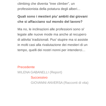
climbing che diventa “tree climber”, un
professionista della potatura degli alberi…
Quali sono i mestieri piu’ ambiti dai giovani
che si affacciano sul mondo del lavoro?
Ma no, le inclinazioni alle professioni sono si’
legate alle nuove mode ma anche al recupero
di attivita’ tradizionali. Puo’ stupire ma si assiste
in molti casi alla rivalutazione dei mestieri di un
tempo, quelli dei nostri nonni per intenderci…
Navigazione
Articolo
Precedente
precedente:
MILENA GABANELLI (Report)
articoli
Articolo
Successivo
successivo:
GIOVANNI ANVERSA (Racconti di vita)