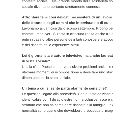
contesto sociale… Nel grande mondo della solidarietà socia
sociale diventano pertanto strettamente connessi.
Affrontare temi così delicati necessiterà di un lavor
delle donne e degli uomini che intervistate o di cui se
Lavoriamo ai vari casi dallo scorso settembre. Proprio per
contatti umani veri. Si resta in ciascuna realtà anche tr
entri in casa di altre persone devi farti conoscere e acco
e del rispetto delle esperienze altrui.
Lei è giornalista e autore televisivo ma anche laureato
di vista sociale?
L’Italia e’ un Paese che deve risolvere problemi antichi 
ritrovare momenti di ricomposizione e deve fare uno sforzo
dimensione dello stato sociale.
Un tema a cui si sente particolarmente sensibile?
Le questioni legate alla precarietà. Con questa edizione a
identificabile con il disagio estremo ma colpisce fasce e
sfrattato che non sa come dare risposta alla famiglia, un
normalità sono quelle che dovrebbero preoccuparci mag