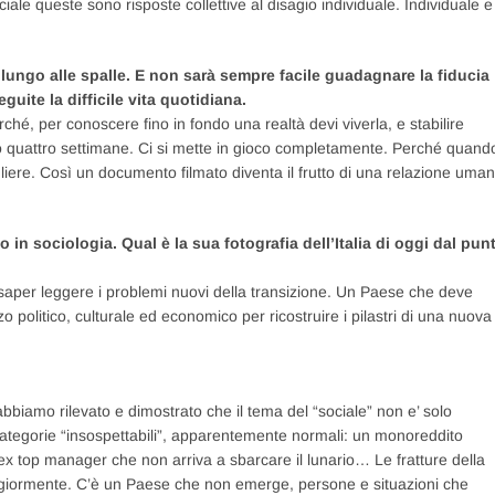
le queste sono risposte collettive al disagio individuale. Individuale e
o lungo alle spalle. E non sarà sempre facile guadagnare la fiducia
guite la difficile vita quotidiana.
ché, per conoscere fino in fondo una realtà devi viverla, e stabilire
e o quattro settimane. Ci si mette in gioco completamente. Perché quand
gliere. Così un documento filmato diventa il frutto di una relazione uma
 in sociologia. Qual è la sua fotografia dell’Italia di oggi dal pun
e saper leggere i problemi nuovi della transizione. Un Paese che deve
 politico, culturale ed economico per ricostruire i pilastri di una nuova
bbiamo rilevato e dimostrato che il tema del “sociale” non e’ solo
 categorie “insospettabili”, apparentemente normali: un monoreddito
’ex top manager che non arriva a sbarcare il lunario… Le fratture della
giormente. C’è un Paese che non emerge, persone e situazioni che