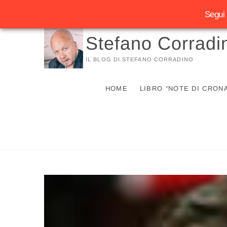
Segui 
Vai
Stefano Corradi
al
contenuto
IL BLOG DI STEFANO CORRADINO
HOME
LIBRO “NOTE DI CRON