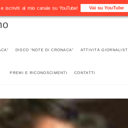
Vai su YouTube
e iscriviti al mio canale su YouTube!
no
ACA”
DISCO “NOTE DI CRONACA”
ATTIVITÀ GIORNALIST
PREMI E RICONOSCIMENTI
CONTATTI