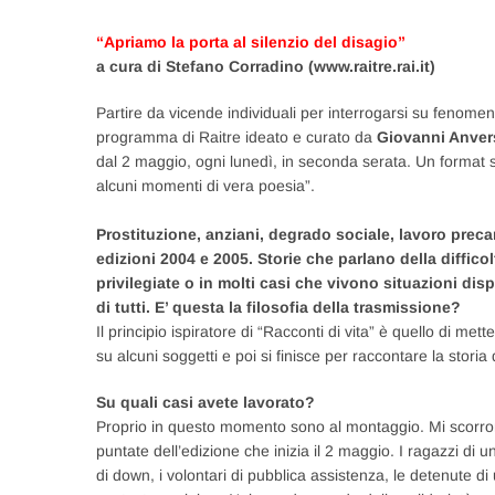
“Apriamo la porta al silenzio del disagio”
a cura di Stefano Corradino (www.raitre.rai.it)
Partire da vicende individuali per interrogarsi su fenomeni s
programma di Raitre ideato e curato da
Giovanni Anver
dal 2 maggio, ogni lunedì, in seconda serata. Un format s
alcuni momenti di vera poesia”.
Prostituzione, anziani, degrado sociale, lavoro preca
edizioni 2004 e 2005. Storie che parlano della diffic
privilegiate o in molti casi che vivono situazioni dis
di tutti. E’ questa la filosofia della trasmissione?
Il principio ispiratore di “Racconti di vita” è quello di met
su alcuni soggetti e poi si finisce per raccontare la storia
Su quali casi avete lavorato?
Proprio in questo momento sono al montaggio. Mi scorron
puntate dell’edizione che inizia il 2 maggio. I ragazzi di
di down, i volontari di pubblica assistenza, le detenute di