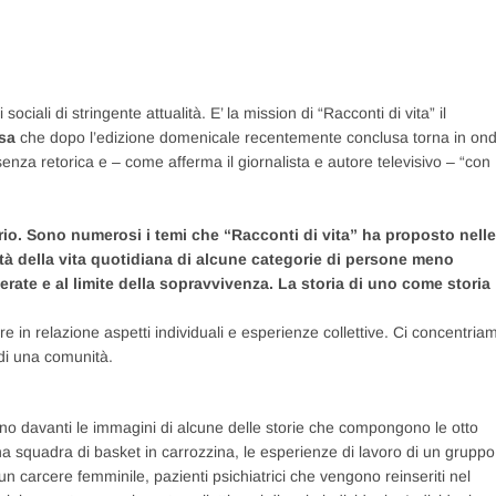
ociali di stringente attualità. E’ la mission di “Racconti di vita” il
sa
che dopo l’edizione domenicale recentemente conclusa torna in on
enza retorica e – come afferma il giornalista e autore televisivo – “con
rio. Sono numerosi i temi che “Racconti di vita” ha proposto nelle
oltà della vita quotidiana di alcune categorie di persone meno
perate e al limite della sopravvivenza. La storia di uno come storia
tere in relazione aspetti individuali e esperienze collettive. Ci concentria
 di una comunità.
o davanti le immagini di alcune delle storie che compongono le otto
 una squadra di basket in carrozzina, le esperienze di lavoro di un gruppo
 un carcere femminile, pazienti psichiatrici che vengono reinseriti nel