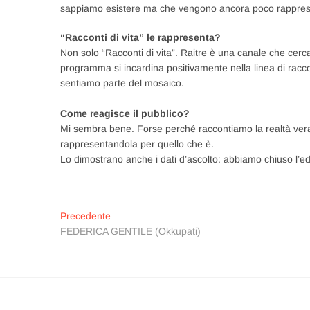
sappiamo esistere ma che vengono ancora poco rappres
“Racconti di vita” le rappresenta?
Non solo “Racconti di vita”. Raitre è una canale che cer
programma si incardina positivamente nella linea di racco
sentiamo parte del mosaico.
Come reagisce il pubblico?
Mi sembra bene. Forse perché raccontiamo la realtà vera. 
rappresentandola per quello che è.
Lo dimostrano anche i dati d’ascolto: abbiamo chiuso l’e
Navigazione
Articolo
Precedente
precedente:
FEDERICA GENTILE (Okkupati)
articoli