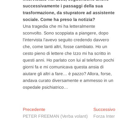
successivamente i passaggi della sua
trasformazione, da stupratore ad assistente
sociale. Come ha preso la notizia?
Una tragedia che mi ha letteralmente
sconvolto. Sono scoppiata a piangere, dopo
l’intervista l’avevo seguito credendo davvero
che, come tanti altri, fosse cambiato. Ho un
cesto pieno di lettere che Izzo mi ha scritto in
questi anni. Ho parlato con lui al telefono pochi
giorni fa e mi comunicava questa ansia di
aiutare gli altri a fare… è pazzo? Allora, forse,
andava curato diversamente e ammesso in un
ospedale psichiatrico…
Navigazione
Articolo
Articolo
Precedente
Successivo
precedente:
successivo:
PETER FREEMAN (Verba volant)
Forza Inter
articoli