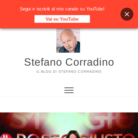
Segui e iscriviti al mio canale su YouTube!
Vai su YouTube
Vai
al
contenuto
Stefano Corradino
IL BLOG DI STEFANO CORRADINO