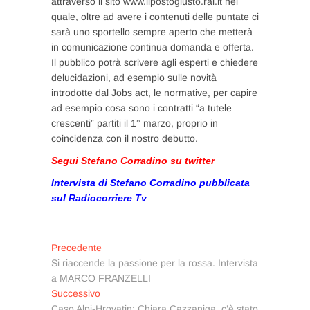
attraverso il sito www.ilpostogiusto.rai.it nel
quale, oltre ad avere i contenuti delle puntate ci
sarà uno sportello sempre aperto che metterà
in comunicazione continua domanda e offerta.
Il pubblico potrà scrivere agli esperti e chiedere
delucidazioni, ad esempio sulle novità
introdotte dal Jobs act, le normative, per capire
ad esempio cosa sono i contratti “a tutele
crescenti” partiti il 1° marzo, proprio in
coincidenza con il nostro debutto.
Segui Stefano Corradino su twitter
Intervista di Stefano Corradino pubblicata
sul Radiocorriere Tv
Navigazione
Articolo
Precedente
precedente:
Si riaccende la passione per la rossa. Intervista
articoli
a MARCO FRANZELLI
Articolo
Successivo
successivo:
Caso Alpi-Hrovatin: Chiara Cazzaniga, c’è stato