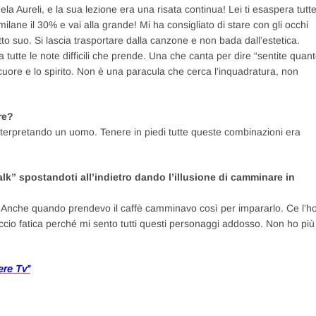
a Aureli, e la sua lezione era una risata continua! Lei ti esaspera tutt
milane il 30% e vai alla grande! Mi ha consigliato di stare con gli occhi
to suo. Si lascia trasportare dalla canzone e non bada dall’estetica.
utte le note difficili che prende. Una che canta per dire “sentite quan
cuore e lo spirito. Non è una paracula che cerca l’inquadratura, non
re?
erpretando un uomo. Tenere in piedi tutte queste combinazioni era
” spostandoti all’indietro dando l’illusione di camminare in
. Anche quando prendevo il caffè camminavo così per impararlo. Ce l’h
accio fatica perché mi sento tutti questi personaggi addosso. Non ho più
ere Tv”