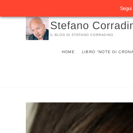
Segui 
Vai
Stefano Corradi
al
contenuto
IL BLOG DI STEFANO CORRADINO
HOME
LIBRO “NOTE DI CRON