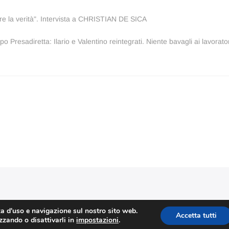
tare la verità". Intervista a CHRISTIAN DE SICA
lo
sivo:
po Presadiretta: Ilario e Valentino reintegrati. Niente bavagli ai lavorator
Stefano Corradino
|
Privacy Policy
| © 2026 Stefano Corradino
za d'uso e navigazione sul nostro sito web.
Accetta tutti
izzando o disattivarli in
impostazioni
.