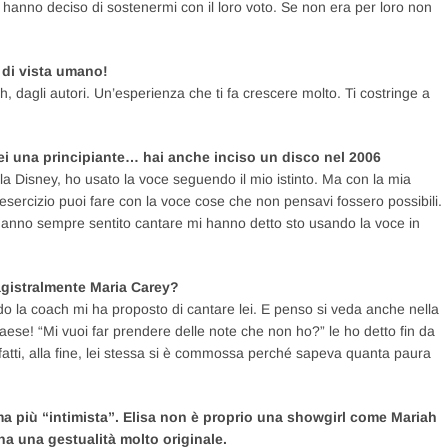
a hanno deciso di sostenermi con il loro voto. Se non era per loro non
 di vista umano!
ch, dagli autori. Un’esperienza che ti fa crescere molto. Ti costringe a
ei una principiante… hai anche inciso un disco nel 2006
la Disney, ho usato la voce seguendo il mio istinto. Ma con la mia
esercizio puoi fare con la voce cose che non pensavi fossero possibili.
anno sempre sentito cantare mi hanno detto sto usando la voce in
agistralmente Maria Carey?
do la coach mi ha proposto di cantare lei. E penso si veda anche nella
aese! “Mi vuoi far prendere delle note che non ho?” le ho detto fin da
fatti, alla fine, lei stessa si è commossa perché sapeva quanta paura
a ma più “intimista”. Elisa non è proprio una showgirl come Mariah
a una gestualità molto originale.