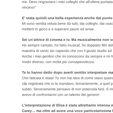
me. Devo ringraziare i miei colleghi che all’ultima puntat
vincevo!”
E’ stata quindi una bella esperienza anche dal punto
Mi sono sentita voluta bene da tutti, dai colleghi, dai coa
metterti in gioco e a superare paure ed ansie.
Sei un’attrice di cinema e tv. Ma musicalmente non s
Ho sempre cantato, ho fatto musical, ho doppiato film del
maestra di canto sto capendo che con il giusto studio ed 
Anche i miei genitori che mi conoscono da sempre e mi h
modo diverso, con molta più consapevolezza.
Te lo hanno detto dopo averti sentito interpretare m
Che faticata è stata! Tu non hai idea di come stavo quan
clip registrata che io la mandavo, bonariamente, a quel p
subito. Sinceramente pensavo di non potercela fare. E in
avevo di confrontarmi con un talento del genere!
L’interpretazione di Elisa è stata altrettanto intens
Carey… ma oltre ad avere una voce particolarissima h