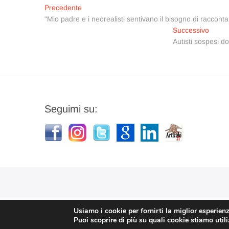
Navigazione
Articolo
Precedente
precedente:
"Mio padre e i neorealisti sentivano il bisogno di raccon
articoli
Artico
Successivo
succes
Autisti sospesi do
Seguimi su:
Usiamo i cookie per fornirti la miglior esperien
Puoi scoprire di più su quali cookie stiamo util