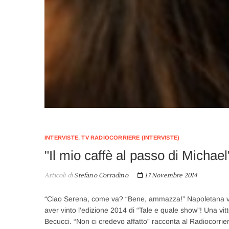
INTERVISTE
,
TV RADIOCORRIERE (INTERVISTE)
"Il mio caffè al passo di Micha
Articoli di
Stefano Corradino
17 Novembre 2014
“Ciao Serena, come va? “Bene, ammazza!” Napoletana ver
aver vinto l’edizione 2014 di “Tale e quale show”! Una vitt
Becucci. “Non ci credevo affatto” racconta al Radiocorrier