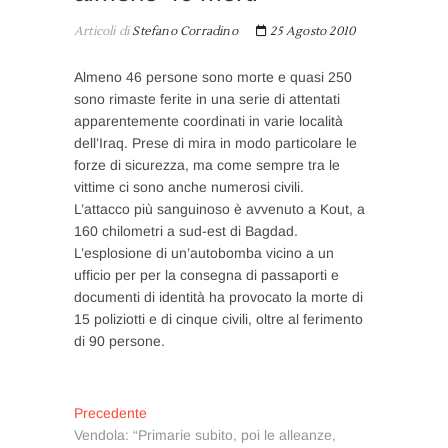
Articoli di
Stefano Corradino
25 Agosto 2010
Almeno 46 persone sono morte e quasi 250
sono rimaste ferite in una serie di attentati
apparentemente coordinati in varie località
dell’Iraq. Prese di mira in modo particolare le
forze di sicurezza, ma come sempre tra le
vittime ci sono anche numerosi civili.
L’attacco più sanguinoso è avvenuto a Kout, a
160 chilometri a sud-est di Bagdad.
L’esplosione di un’autobomba vicino a un
ufficio per per la consegna di passaporti e
documenti di identità ha provocato la morte di
15 poliziotti e di cinque civili, oltre al ferimento
di 90 persone.
Navigazione
Articolo
Precedente
precedente:
Vendola: “Primarie subito, poi le alleanze,