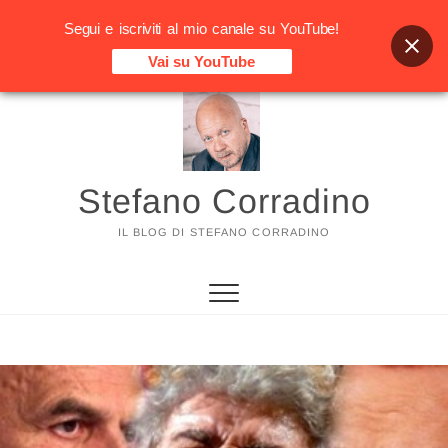
Segui e iscriviti al mio canale su YouTube!
Vai su YouTube
Vai
al
contenuto
Stefano Corradino
IL BLOG DI STEFANO CORRADINO