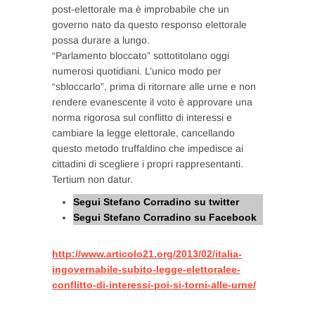
post-elettorale ma è improbabile che un
governo nato da questo responso elettorale
possa durare a lungo.
“Parlamento bloccato” sottotitolano oggi
numerosi quotidiani. L’unico modo per
“sbloccarlo”, prima di ritornare alle urne e non
rendere evanescente il voto è approvare una
norma rigorosa sul conflitto di interessi e
cambiare la legge elettorale, cancellando
questo metodo truffaldino che impedisce ai
cittadini di scegliere i propri rappresentanti.
Tertium non datur.
Segui Stefano Corradino su twitter
Segui Stefano Corradino su Facebook
http://www.articolo21.org/2013/02/italia-
ingovernabile-subito-legge-elettoralee-
conflitto-di-interessi-poi-si-torni-alle-urne/