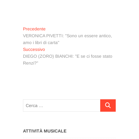
Navigazione
Articolo
Precedente
precedente:
VERONICA PIVETTI: "Sono un essere antico,
articoli
amo i libri di carta"
Articolo
Successivo
successivo:
DIEGO (ZORO) BIANCHI: "E se ci fosse stato
Renzi?"
Cerca
…
ATTIVITÀ MUSICALE