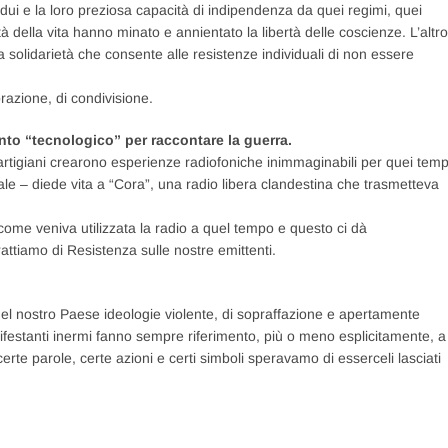
ividui e la loro preziosa capacità di indipendenza da quei regimi, quei
rtà della vita hanno minato e annientato la libertà delle coscienze. L’altro
a solidarietà che consente alle resistenze individuali di non essere
razione, di condivisione.
ento “tecnologico” per raccontare la guerra.
rtigiani crearono esperienze radiofoniche inimmaginabili per quei temp
le – diede vita a “Cora”, una radio libera clandestina che trasmetteva
me veniva utilizzata la radio a quel tempo e questo ci dà
attiamo di Resistenza sulle nostre emittenti.
nel nostro Paese ideologie violente, di sopraffazione e apertamente
nifestanti inermi fanno sempre riferimento, più o meno esplicitamente, a
certe parole, certe azioni e certi simboli speravamo di esserceli lasciati