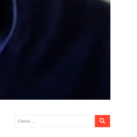
Cerca
…