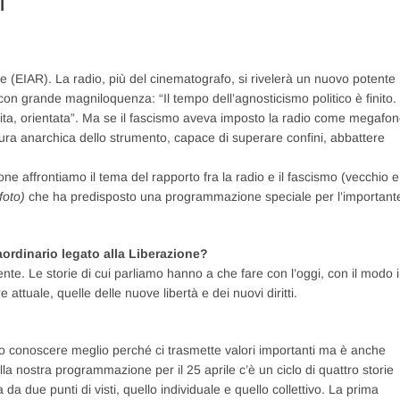
I
he (EIAR). La radio, più del cinematografo, si rivelerà un nuovo potente
n grande magniloquenza: “Il tempo dell’agnosticismo politico è finito.
uita, orientata”. Ma se il fascismo aveva imposto la radio come megafo
tura anarchica dello strumento, capace di superare confini, abbattere
ne affrontiamo il tema del rapporto fra la radio e il fascismo (vecchio e
foto)
che ha predisposto una programmazione speciale per l’important
aordinario legato alla Liberazione?
nte. Le storie di cui parliamo hanno a che fare con l’oggi, con il modo 
attuale, quelle delle nuove libertà e dei nuovi diritti.
o conoscere meglio perché ci trasmette valori importanti ma è anche
lla nostra programmazione per il 25 aprile c’è un ciclo di quattro storie
a due punti di visti, quello individuale e quello collettivo. La prima