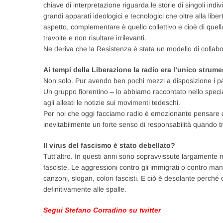
chiave di interpretazione riguarda le storie di singoli ind
grandi apparati ideologici e tecnologici che oltre alla libe
aspetto, complementare è quello collettivo e cioè di quell
travolte e non risultare irrilevanti.
Ne deriva che la Resistenza è stata un modello di collabo
Ai tempi della Liberazione la radio era l’unico strum
Non solo. Pur avendo ben pochi mezzi a disposizione i pa
Un gruppo fiorentino – lo abbiamo raccontato nello specia
agli alleati le notizie sui movimenti tedeschi.
Per noi che oggi facciamo radio è emozionante pensare co
inevitabilmente un forte senso di responsabilità quando tr
Il virus del fascismo è stato debellato?
Tutt’altro. In questi anni sono sopravvissute largamente 
fasciste. Le aggressioni contro gli immigrati o contro ma
canzoni, slogan, colori fascisti. E ciò è desolante perché 
definitivamente alle spalle.
Segui Stefano Corradino su twitter