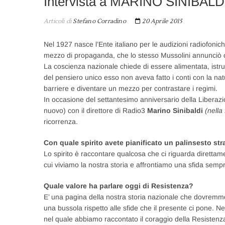
Intervista a MARINO SINIBALD
Articoli di
Stefano Corradino
20 Aprile 2015
Nel 1927 nasce l’Ente italiano per le audizioni radiofonic
mezzo di propaganda, che lo stesso Mussolini annunciò co
La coscienza nazionale chiede di essere alimentata, istr
del pensiero unico esso non aveva fatto i conti con la na
barriere e diventare un mezzo per contrastare i regimi.
In occasione del settantesimo anniversario della Liberazio
nuovo) con il direttore di Radio3
Marino Sinibaldi
(nella 
ricorrenza.
Con quale spirito avete pianificato un palinsesto str
Lo spirito è raccontare qualcosa che ci riguarda direttame
cui viviamo la nostra storia e affrontiamo una sfida sempre 
Quale valore ha parlare oggi di Resistenza?
E’ una pagina della nostra storia nazionale che dovremm
una bussola rispetto alle sfide che il presente ci pone. Ne
nel quale abbiamo raccontato il coraggio della Resistenza d