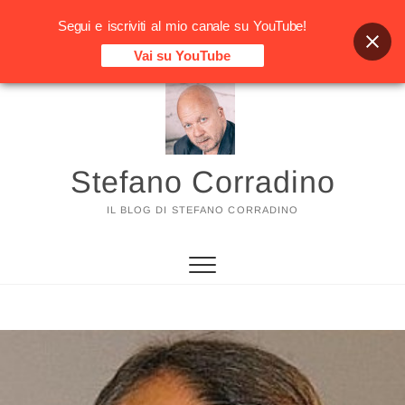
Segui e iscriviti al mio canale su YouTube!
Vai su YouTube
Vai
al
contenuto
Stefano Corradino
IL BLOG DI STEFANO CORRADINO