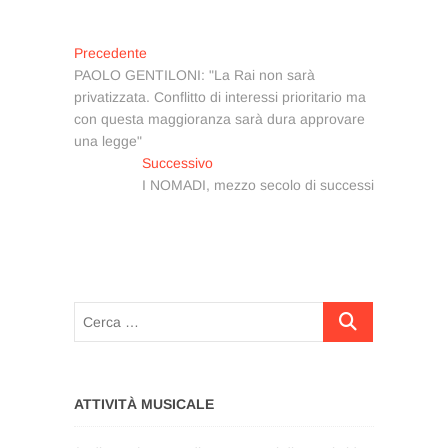
Navigazione
Articolo
Precedente
precedente:
PAOLO GENTILONI: "La Rai non sarà
articoli
privatizzata. Conflitto di interessi prioritario ma
con questa maggioranza sarà dura approvare
una legge"
Articolo
Successivo
successivo:
I NOMADI, mezzo secolo di successi
Cerca
…
ATTIVITÀ MUSICALE