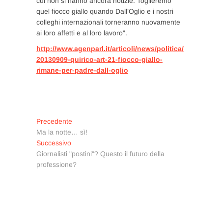
cui non si hanno ancora notizie. Toglieremo
quel fiocco giallo quando Dall’Oglio e i nostri
colleghi internazionali torneranno nuovamente
ai loro affetti e al loro lavoro”.
http://www.agenparl.it/articoli/news/politica/
20130909-quirico-art-21-fiocco-giallo-
rimane-per-padre-dall-oglio
Navigazione
Articolo
Precedente
precedente:
Ma la notte… sì!
articoli
Articolo
Successivo
successivo:
Giornalisti "postini"? Questo il futuro della
professione?