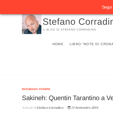
Segui 
Vai
Stefano Corradi
al
contenuto
IL BLOG DI STEFANO CORRADINO
HOME
LIBRO “NOTE DI CRON
RASSEGNA STAMPA
Sakineh: Quentin Tarantino a Ve
Articoli di
Stefano Corradino
13 Settembre 2010