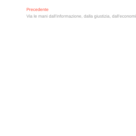
Navigazione
Articolo
Precedente
precedente:
Via le mani dall’informazione, dalla giustizia, dall’econom
articoli