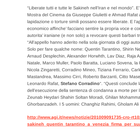
“Liberate tutti e tutte le Sakineh nell’Iran e nel mondo”. E
Mostra del Cinema da Giuseppe Giulietti e Ahmad Rafat af
lapidazione o torture simili possano essere liberate. E l’app
economico affinche’ facciano sentire la propria voce e co
autorita’ iraniane (e non solo) a revocare questi barbari t
“All’appello hanno aderito nella sola giornata di oggi auto
Solo per fare qualche nome: Quentin Tarantino, Shirin N
Arnaud Desplechin, Alexander Horwhth, Lav Diaz, Raja Am
Natale, Marco Muller, Paolo Baratta, Luciano Sovena, la
Nicola Zingaretti, Corradino Mineo, Tiziana Ferrario, Car
Mastandrea, Massimo Cirri, Roberto Barzanti, Citto Maselli
Leonardo Rafat,
Stefano Corradino
“. “Questi conclude l
dell’esecuzione della sentenza di condanna a morte per
Zeunab Heydari Shahin Soltan Moradi, Ghilan Mohammadi
Ghorbanzadeh. I 5 uomini: Changhiz Rahimi, Gholam Ali 
http://www.agi.it/news/notizie/201009091735-cro-rt10
sakineh_quentin_tarantino_a_venezia_firma_per_sua