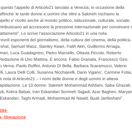
’ questo l’appello di Articolo21 lanciato a Venezia, in occasione della
finche’ le tante donne e uomini che oltre a Sakineh rischiano la
ello e’ rivolto anche al mondo politico, istituzionale, culturale, sociale,
ntribuiscano ad accrescere la pressione internazionale per convincere 
rattamenti”. Lo scrive l’associazione Articolo21 in una nota.
revoli esponenti del giornalismo, della cultura del cinema, della politica.
eshat, Samuel Maoz, Stanley Kwan, Fatih Akin, Guillermo Arriaga,
ari, Luca Guadagnino, Pietro Marcello, Ottavia Piccolo, Roberto
 Redazione di Uno Mattina. E ancora: Fabio Granata, Francesco Giro,
lo Verna, Paolo Ruffini, Antonio Di Bella, Barbara Scaramucci, Valerio
, Laura Delli Colli, Susanna Nicchiarelli, Dario Vigano’, Carmine Fotia,
a nota di Articolo21 – i nomi delle donne e degli uomini in attesa
 lapidazione. Le 10 donne: Sakineh Mohammad Ashtiani, Saba Ghazali,
, Kobra Babaii, Iran Eskandari Sorimeh Sajjadi, Azar Bagheri, Marya
Eskandari, Taghi Armadi, Mohammad Ali Nawid, Buali Janfeshani”.
284-
_liberazione