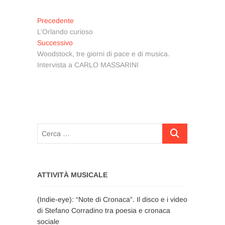
Navigazione
Articolo
Precedente
precedente:
L’Orlando curioso
articoli
Articolo
Successivo
successivo:
Woodstock, tre giorni di pace e di musica.
Intervista a CARLO MASSARINI
Cerca
…
ATTIVITÀ MUSICALE
(Indie-eye): “Note di Cronaca”. Il disco e i video
di Stefano Corradino tra poesia e cronaca
sociale