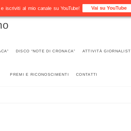
Vai su YouTube
e iscriviti al mio canale su YouTube!
no
ACA”
DISCO “NOTE DI CRONACA”
ATTIVITÀ GIORNALIST
PREMI E RICONOSCIMENTI
CONTATTI