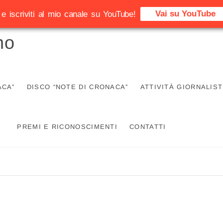
Vai su YouTube
e iscriviti al mio canale su YouTube!
no
ACA”
DISCO “NOTE DI CRONACA”
ATTIVITÀ GIORNALIST
PREMI E RICONOSCIMENTI
CONTATTI