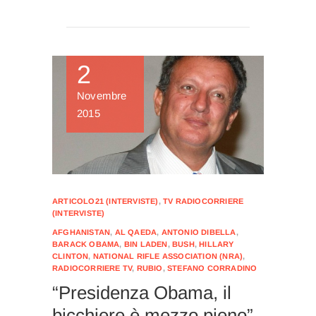
2
Novembre
2015
ARTICOLO21 (INTERVISTE)
,
TV RADIOCORRIERE
(INTERVISTE)
AFGHANISTAN
,
AL QAEDA
,
ANTONIO DIBELLA
,
BARACK OBAMA
,
BIN LADEN
,
BUSH
,
HILLARY
CLINTON
,
NATIONAL RIFLE ASSOCIATION (NRA)
,
RADIOCORRIERE TV
,
RUBIO
,
STEFANO CORRADINO
“Presidenza Obama, il
bicchiere è mezzo pieno”.