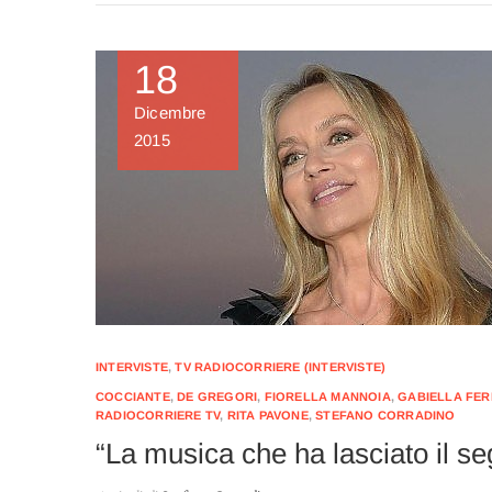
18
Dicembre
2015
INTERVISTE
,
TV RADIOCORRIERE (INTERVISTE)
COCCIANTE
,
DE GREGORI
,
FIORELLA MANNOIA
,
GABIELLA FER
RADIOCORRIERE TV
,
RITA PAVONE
,
STEFANO CORRADINO
“La musica che ha lasciato il se