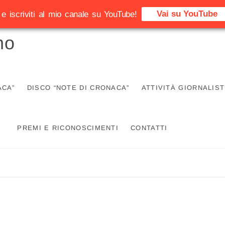
Vai su YouTube
e iscriviti al mio canale su YouTube!
no
ACA”
DISCO “NOTE DI CRONACA”
ATTIVITÀ GIORNALIST
PREMI E RICONOSCIMENTI
CONTATTI