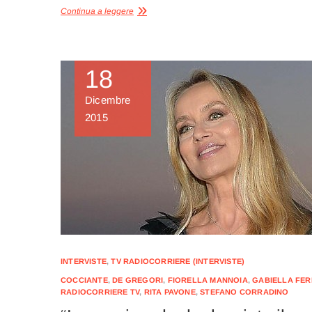
Continua a leggere
18
Dicembre
2015
INTERVISTE
,
TV RADIOCORRIERE (INTERVISTE)
COCCIANTE
,
DE GREGORI
,
FIORELLA MANNOIA
,
GABIELLA FER
RADIOCORRIERE TV
,
RITA PAVONE
,
STEFANO CORRADINO