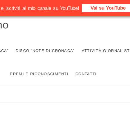
Vai su YouTube
e iscriviti al mio canale su YouTube!
no
ACA”
DISCO “NOTE DI CRONACA”
ATTIVITÀ GIORNALIST
PREMI E RICONOSCIMENTI
CONTATTI