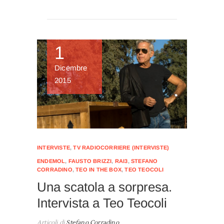
1
Dicembre
2015
INTERVISTE
,
TV RADIOCORRIERE (INTERVISTE)
ENDEMOL
,
FAUSTO BRIZZI
,
RAI3
,
STEFANO
CORRADINO
,
TEO IN THE BOX
,
TEO TEOCOLI
Una scatola a sorpresa.
Intervista a Teo Teocoli
Articoli di
Stefano Corradino