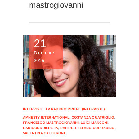
mastrogiovanni
21
Dicembre
2015
INTERVISTE
,
TV RADIOCORRIERE (INTERVISTE)
AMNESTY INTERNATIONAL
,
COSTANZA QUATRIGLIO
,
FRANCESCO MASTROGIOVANNI
,
LUIGI MANCONI
,
RADIOCORRIERE TV
,
RAITRE
,
STEFANO CORRADINO
,
VALENTINA CALDERONE