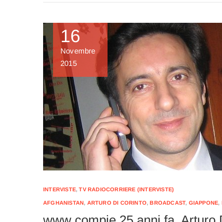
16
Novembre
2015
INTERVISTE
,
TV RADIOCORRIERE (INTERVISTE)
AFGHANISTAN
,
ARTURO DI CORINTO
,
BROADCAST
,
GIAPPONE
,
www compie 25 anni fa. Arturo 