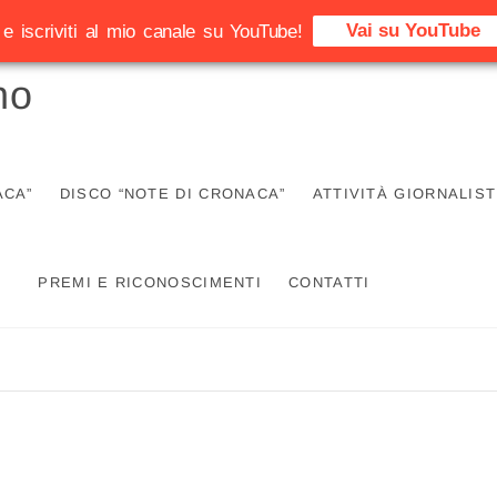
Vai su YouTube
e iscriviti al mio canale su YouTube!
no
ACA”
DISCO “NOTE DI CRONACA”
ATTIVITÀ GIORNALIST
PREMI E RICONOSCIMENTI
CONTATTI