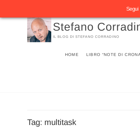
Segui 
Vai
Stefano Corradi
al
contenuto
IL BLOG DI STEFANO CORRADINO
HOME
LIBRO “NOTE DI CRON
Tag:
multitask