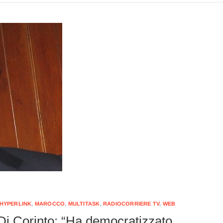
HYPERLINK
,
MAROCCO
,
MULTITASK
,
RADIOCORRIERE TV
,
WEB
Di Corinto: “Ha democratizzato