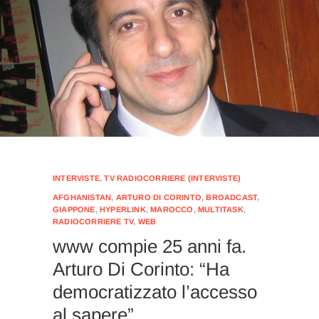
INTERVISTE
,
TV RADIOCORRIERE (INTERVISTE)
AFGHANISTAN
,
ARTURO DI CORINTO
,
BROADCAST
,
GIAPPONE
,
HYPERLINK
,
MAROCCO
,
MULTITASK
,
RADIOCORRIERE TV
,
WEB
www compie 25 anni fa.
Arturo Di Corinto: “Ha
democratizzato l’accesso
al sapere”