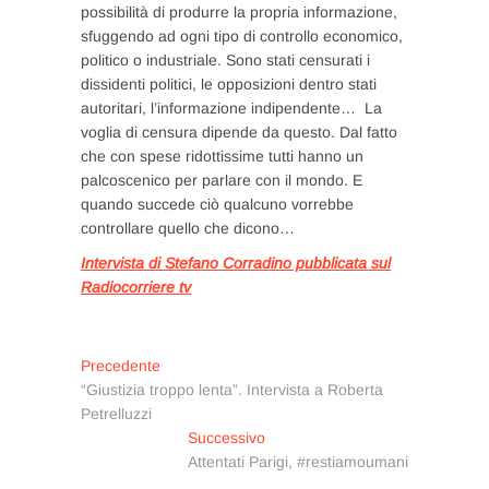
possibilità di produrre la propria informazione,
sfuggendo ad ogni tipo di controllo economico,
politico o industriale. Sono stati censurati i
dissidenti politici, le opposizioni dentro stati
autoritari, l’informazione indipendente… La
voglia di censura dipende da questo. Dal fatto
che con spese ridottissime tutti hanno un
palcoscenico per parlare con il mondo. E
quando succede ciò qualcuno vorrebbe
controllare quello che dicono…
Intervista di Stefano Corradino pubblicata sul
Radiocorriere tv
Navigazione
Articolo
Precedente
precedente:
“Giustizia troppo lenta”. Intervista a Roberta
articoli
Petrelluzzi
Articolo
Successivo
successivo:
Attentati Parigi, #restiamoumani