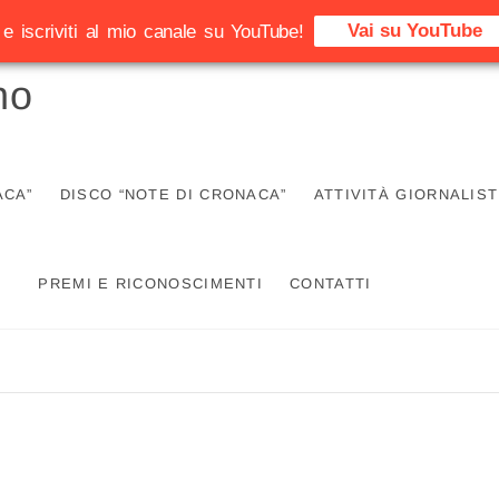
Vai su YouTube
e iscriviti al mio canale su YouTube!
no
ACA”
DISCO “NOTE DI CRONACA”
ATTIVITÀ GIORNALIST
PREMI E RICONOSCIMENTI
CONTATTI