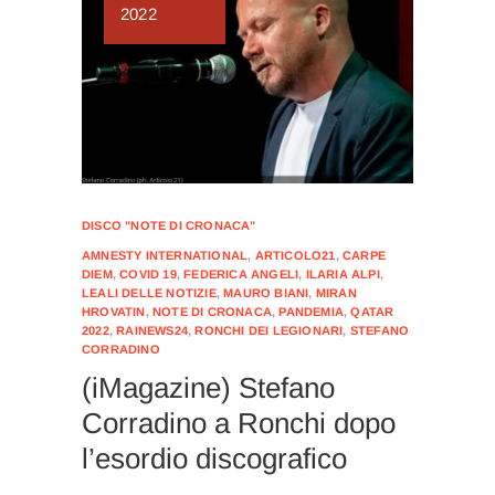
2022
DISCO "NOTE DI CRONACA"
AMNESTY INTERNATIONAL
,
ARTICOLO21
,
CARPE
DIEM
,
COVID 19
,
FEDERICA ANGELI
,
ILARIA ALPI
,
LEALI DELLE NOTIZIE
,
MAURO BIANI
,
MIRAN
HROVATIN
,
NOTE DI CRONACA
,
PANDEMIA
,
QATAR
2022
,
RAINEWS24
,
RONCHI DEI LEGIONARI
,
STEFANO
CORRADINO
(iMagazine) Stefano
Corradino a Ronchi dopo
l’esordio discografico