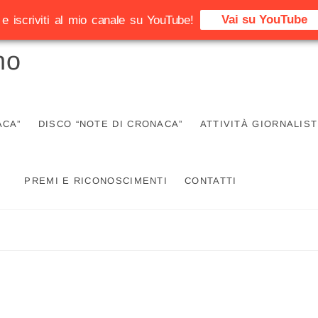
Vai su YouTube
e iscriviti al mio canale su YouTube!
no
ACA”
DISCO “NOTE DI CRONACA”
ATTIVITÀ GIORNALIST
PREMI E RICONOSCIMENTI
CONTATTI