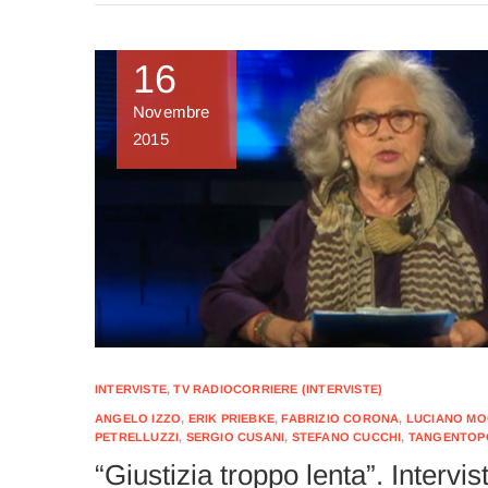
16
Novembre
2015
INTERVISTE
,
TV RADIOCORRIERE (INTERVISTE)
ANGELO IZZO
,
ERIK PRIEBKE
,
FABRIZIO CORONA
,
LUCIANO MO
PETRELLUZZI
,
SERGIO CUSANI
,
STEFANO CUCCHI
,
TANGENTOP
“Giustizia troppo lenta”. Intervi