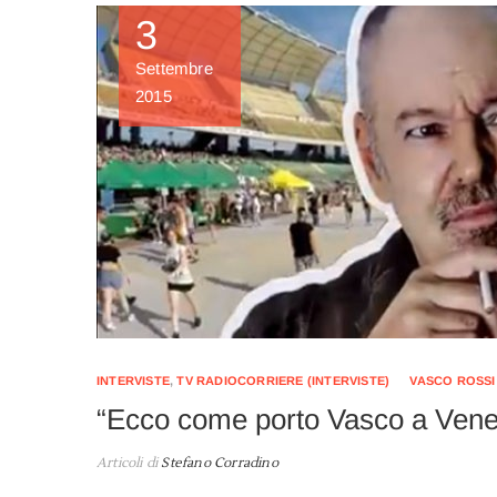
3
Settembre
2015
INTERVISTE
,
TV RADIOCORRIERE (INTERVISTE)
VASCO ROSSI
“Ecco come porto Vasco a Venez
Articoli di
Stefano Corradino