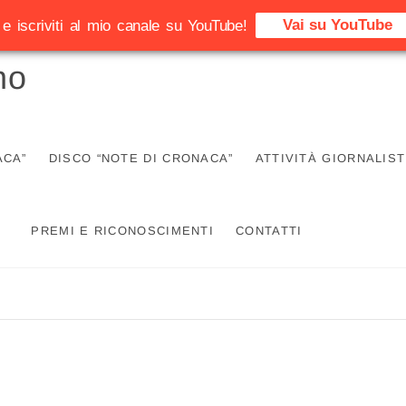
Vai su YouTube
e iscriviti al mio canale su YouTube!
no
ACA”
DISCO “NOTE DI CRONACA”
ATTIVITÀ GIORNALIST
PREMI E RICONOSCIMENTI
CONTATTI