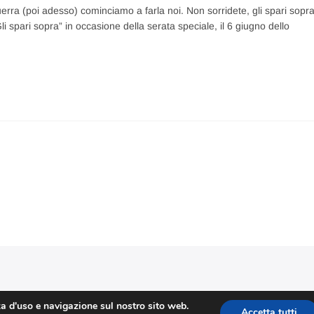
guerra (poi adesso) cominciamo a farla noi. Non sorridete, gli spari sopra
i spari sopra” in occasione della serata speciale, il 6 giugno dello
Stefano Corradino
|
Privacy Policy
| © 2026 Stefano Corradino
za d'uso e navigazione sul nostro sito web.
Accetta tutti