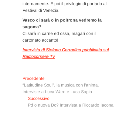
internamente. E poi il privilegio di portarlo al
Festival di Venezia.
Vasco ci sarà o in poltrona vedremo la
sagoma?
Ci sarà in carne ed ossa, magari con il
cartonato accanto!
Intervista di Stefano Corradino pubblicata sul
Radiocorriere Tv
Navigazione
Articolo
Precedente
precedente:
“Latitudine Soul”, la musica con l’anima.
articoli
Interviste a Luca Ward e Luca Sapio
Articolo
Successivo
successivo:
Pd o nuova Dc? Intervista a Riccardo Iacona