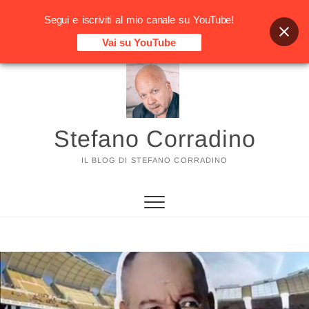
Segui e iscriviti al mio canale su YouTube!
Vai su YouTube
Vai
al
contenuto
Stefano Corradino
IL BLOG DI STEFANO CORRADINO