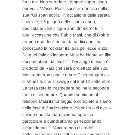
farla noi. Non sorridete, gli spari sopra, sono
per voi…” Vasco Rossi sussurra l’inciso della
sua “Gli spari sopra” in occasione della serata
speciale, il 6 giugno dello scorso anno,
dedicata ai venticinque anni di “Blob”. E’ in
quell’occasione che Fabio Masi, che di Blob è
proprio uno degli autori da undici anni, ha
conosciuto la rockstar italiana per eccellenza.
Da quel fatidico incontro Masi ha ideato un film
documentario dal titolo “Il Decalogo di Vasco”,
prodotto da Rai3 che sarà proiettato alla 72a
Mostra Internazionale d’Arte Cinematografica
di Venezia, che si svolge dal 2 al 12 settembre.
La terza rete lo trasmetterà poi nella seconda
metà di settembre. Quando sentiamo al
telefono Masi il montaggio è completo e siamo
nella fase di finalizzazione. “Venezia – ci dice –
chiede uno standard cinematografico
particolare e quindi stiamo perfezionando
alcuni dettagli”. “Ancora non ci credo”
sottolinea entusiasta. “Sto ancora cercando di