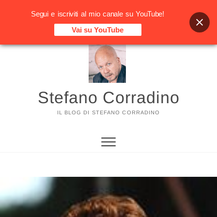
Segui e iscriviti al mio canale su YouTube!
Vai su YouTube
Vai
al
contenuto
Stefano Corradino
IL BLOG DI STEFANO CORRADINO