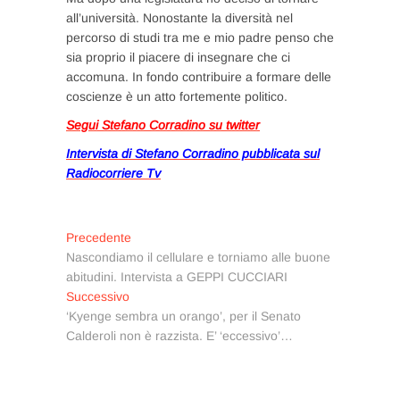
all’università. Nonostante la diversità nel
percorso di studi tra me e mio padre penso che
sia proprio il piacere di insegnare che ci
accomuna. In fondo contribuire a formare delle
coscienze è un atto fortemente politico.
Segui Stefano Corradino su twitter
Intervista di Stefano Corradino pubblicata sul
Radiocorriere Tv
Navigazione
Articolo
Precedente
precedente:
Nascondiamo il cellulare e torniamo alle buone
articoli
abitudini. Intervista a GEPPI CUCCIARI
Articolo
Successivo
successivo:
‘Kyenge sembra un orango’, per il Senato
Calderoli non è razzista. E’ ‘eccessivo’…