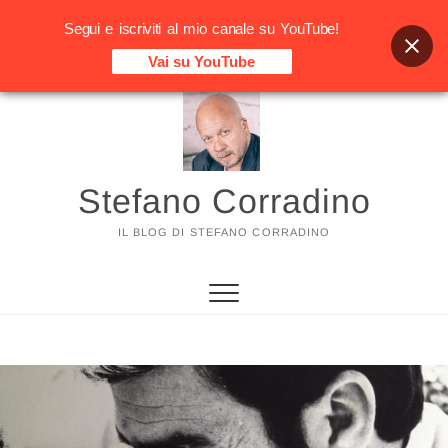
Segui e iscriviti al mio canale su YouTube!
Vai su YouTube
Vai
al
contenuto
Stefano Corradino
IL BLOG DI STEFANO CORRADINO