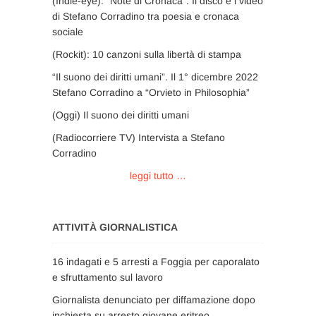
(Indie-eye): “Note di Cronaca”. Il disco e i video
di Stefano Corradino tra poesia e cronaca
sociale
(Rockit): 10 canzoni sulla libertà di stampa
“Il suono dei diritti umani”. Il 1° dicembre 2022
Stefano Corradino a “Orvieto in Philosophia”
(Oggi) Il suono dei diritti umani
(Radiocorriere TV) Intervista a Stefano
Corradino
leggi tutto …
ATTIVITÀ GIORNALISTICA
16 indagati e 5 arresti a Foggia per caporalato
e sfruttamento sul lavoro
Giornalista denunciato per diffamazione dopo
inchiesta su arresto giovane eritreo