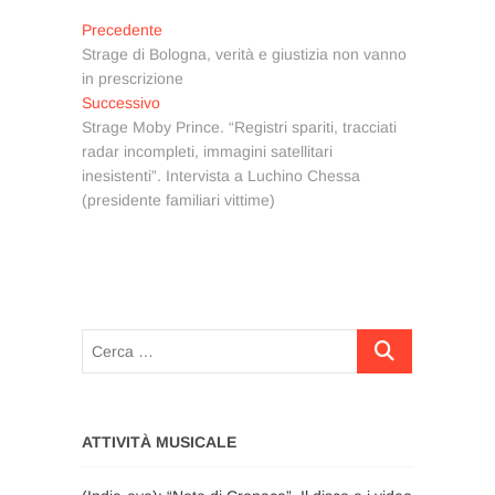
Navigazione
Articolo
Precedente
precedente:
Strage di Bologna, verità e giustizia non vanno
articoli
in prescrizione
Articolo
Successivo
successivo:
Strage Moby Prince. “Registri spariti, tracciati
radar incompleti, immagini satellitari
inesistenti”. Intervista a Luchino Chessa
(presidente familiari vittime)
Cerca
…
ATTIVITÀ MUSICALE