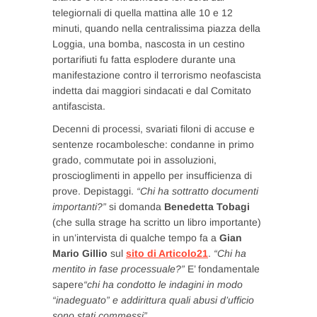
telegiornali di quella mattina alle 10 e 12
minuti, quando nella centralissima piazza della
Loggia, una bomba, nascosta in un cestino
portarifiuti fu fatta esplodere durante una
manifestazione contro il terrorismo neofascista
indetta dai maggiori sindacati e dal Comitato
antifascista.
Decenni di processi, svariati filoni di accuse e
sentenze rocambolesche: condanne in primo
grado, commutate poi in assoluzioni,
proscioglimenti in appello per insufficienza di
prove. Depistaggi.
“Chi ha sottratto documenti
importanti?”
si domanda
Benedetta Tobagi
(che sulla strage ha scritto un libro importante)
in un’intervista di qualche tempo fa a
Gian
Mario Gillio
sul
sito di Articolo21
.
“Chi ha
mentito in fase processuale?”
E’ fondamentale
sapere
“chi ha condotto le indagini in modo
“inadeguato” e addirittura quali abusi d’ufficio
sono stati commessi”.