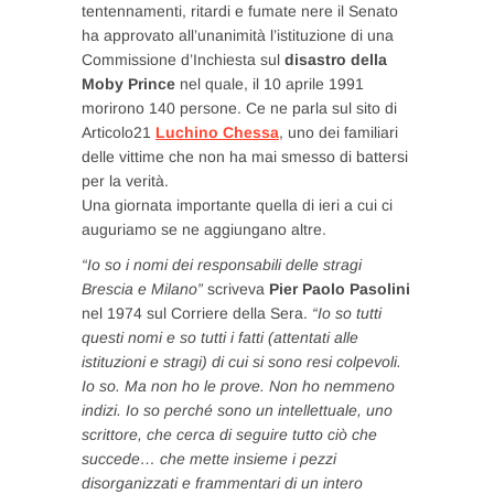
tentennamenti, ritardi e fumate nere il Senato
ha approvato all’unanimità l’istituzione di una
Commissione d’Inchiesta sul
disastro della
Moby Prince
nel quale, il 10 aprile 1991
morirono 140 persone. Ce ne parla sul sito di
Articolo21
Luchino Chessa
, uno dei familiari
delle vittime che non ha mai smesso di battersi
per la verità.
Una giornata importante quella di ieri a cui ci
auguriamo se ne aggiungano altre.
“Io so i nomi dei responsabili delle stragi
Brescia e Milano”
scriveva
Pier Paolo Pasolini
nel 1974 sul Corriere della Sera.
“Io so tutti
questi nomi e so tutti i fatti (attentati alle
istituzioni e stragi) di cui si sono resi colpevoli.
Io so. Ma non ho le prove. Non ho nemmeno
indizi. Io so perché sono un intellettuale, uno
scrittore, che cerca di seguire tutto ciò che
succede… che mette insieme i pezzi
disorganizzati e frammentari di un intero