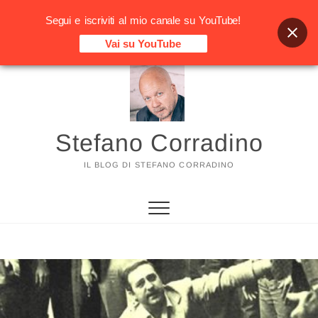
Segui e iscriviti al mio canale su YouTube!
Vai su YouTube
Vai
al
contenuto
Stefano Corradino
IL BLOG DI STEFANO CORRADINO