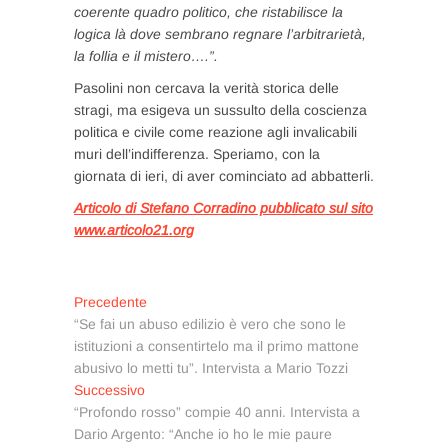
coerente quadro politico, che ristabilisce la
logica là dove sembrano regnare l’arbitrarietà,
la follia e il mistero….”.
Pasolini non cercava la verità storica delle
stragi, ma esigeva un sussulto della coscienza
politica e civile come reazione agli invalicabili
muri dell’indifferenza. Speriamo, con la
giornata di ieri, di aver cominciato ad abbatterli.
Articolo di Stefano Corradino pubblicato sul sito
www.articolo21.org
Navigazione
Articolo
Precedente
precedente:
“Se fai un abuso edilizio è vero che sono le
articoli
istituzioni a consentirtelo ma il primo mattone
abusivo lo metti tu”. Intervista a Mario Tozzi
Articolo
Successivo
successivo:
“Profondo rosso” compie 40 anni. Intervista a
Dario Argento: “Anche io ho le mie paure