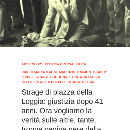
ARTICOLO21
,
ATTIVITÀ GIORNALISTICA
CARLO MARIA MAGGI
,
MAURIZIO TRAMONTE
,
MOBY
PRINCE
,
STRAGE BOLOGNA
,
STRAGE DI PIAZZA
DELLA LOGGIA A BRESCIA
,
STRAGE USTICA
Strage di piazza della
Loggia: giustizia dopo 41
anni. Ora vogliamo la
verità sulle altre, tante,
troppe pagine nere della