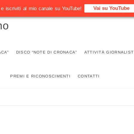
Vai su YouTube
e iscriviti al mio canale su YouTube!
no
ACA”
DISCO “NOTE DI CRONACA”
ATTIVITÀ GIORNALIST
PREMI E RICONOSCIMENTI
CONTATTI