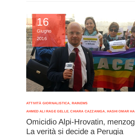
16
Giugno
2016
ATTIVITÀ GIORNALISTICA
,
RAINEWS
AHMED ALI RAGE GELLE
,
CHIARA CAZZANIGA
,
HASHI OMAR H
Omicidio Alpi-Hrovatin, menzogn
La verità si decide a Perugia