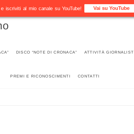
Vai su YouTube
e iscriviti al mio canale su YouTube!
no
ACA”
DISCO “NOTE DI CRONACA”
ATTIVITÀ GIORNALIST
PREMI E RICONOSCIMENTI
CONTATTI