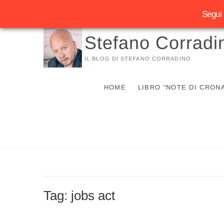
Segui 
Vai
Stefano Corradi
al
contenuto
IL BLOG DI STEFANO CORRADINO
HOME
LIBRO “NOTE DI CRON
Tag:
jobs act