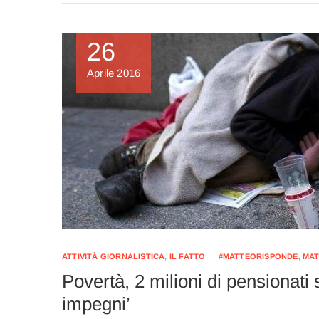
26
Aprile 2016
ATTIVITÀ GIORNALISTICA
,
IL FATTO
#MATTEORISPONDE
,
MAT
Povertà, 2 milioni di pensionati
impegni’