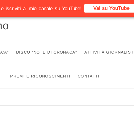
Vai su YouTube
e iscriviti al mio canale su YouTube!
no
ACA”
DISCO “NOTE DI CRONACA”
ATTIVITÀ GIORNALIST
PREMI E RICONOSCIMENTI
CONTATTI