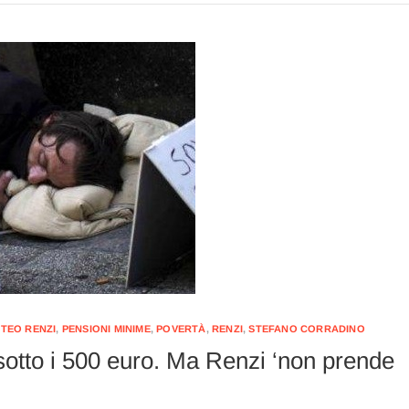
TEO RENZI
,
PENSIONI MINIME
,
POVERTÀ
,
RENZI
,
STEFANO CORRADINO
 sotto i 500 euro. Ma Renzi ‘non prende