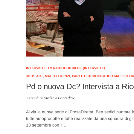
INTERVISTE
,
TV RADIOCORRIERE (INTERVISTE)
JOBS ACT
,
MATTEO RENZI
,
PARTITO DEMOCRATICO MATTEO OR
Pd o nuova Dc? Intervista a Ri
Articoli di
Stefano Corradino
Al via la nuova serie di PresaDiretta. Ben sedici puntate i
tutte autoprodotte e tutte realizzate da una squadra di gio
13 settembre con il…