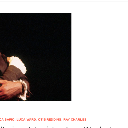
CA SAPIO
,
LUCA WARD
,
OTIS REDDING
,
RAY CHARLES