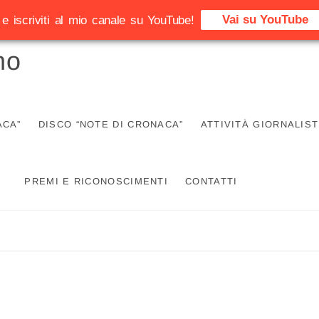
Vai su YouTube
e iscriviti al mio canale su YouTube!
no
ACA”
DISCO “NOTE DI CRONACA”
ATTIVITÀ GIORNALIST
PREMI E RICONOSCIMENTI
CONTATTI