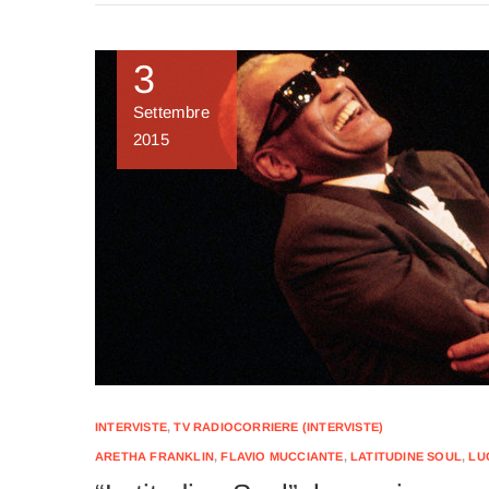
3
Settembre
2015
INTERVISTE
,
TV RADIOCORRIERE (INTERVISTE)
ARETHA FRANKLIN
,
FLAVIO MUCCIANTE
,
LATITUDINE SOUL
,
LU