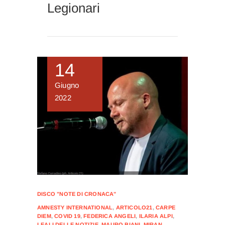
Legionari
14
Giugno
2022
DISCO "NOTE DI CRONACA"
AMNESTY INTERNATIONAL
,
ARTICOLO21
,
CARPE
DIEM
,
COVID 19
,
FEDERICA ANGELI
,
ILARIA ALPI
,
LEALI DELLE NOTIZIE
,
MAURO BIANI
,
MIRAN