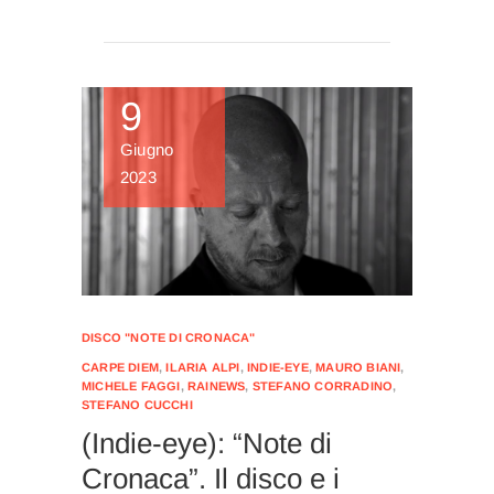
9
Giugno
2023
DISCO "NOTE DI CRONACA"
CARPE DIEM
,
ILARIA ALPI
,
INDIE-EYE
,
MAURO BIANI
,
MICHELE FAGGI
,
RAINEWS
,
STEFANO CORRADINO
,
STEFANO CUCCHI
(Indie-eye): “Note di
Cronaca”. Il disco e i