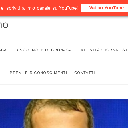
Vai su YouTube
e iscriviti al mio canale su YouTube!
no
ACA”
DISCO “NOTE DI CRONACA”
ATTIVITÀ GIORNALIST
PREMI E RICONOSCIMENTI
CONTATTI