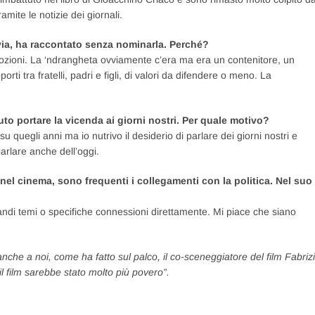
ite le notizie dei giornali.
tavia, ha raccontato senza nominarla. Perché?
ozioni. La ‘ndrangheta ovviamente c’era ma era un contenitore, un
orti tra fratelli, padri e figli, di valori da difendere o meno. La
luto portare la vicenda ai giorni nostri. Per quale motivo?
u quegli anni ma io nutrivo il desiderio di parlare dei giorni nostri e
parlare anche dell’oggi.
 nel cinema, sono frequenti i collegamenti con la politica. Nel suo
ndi temi o specifiche connessioni direttamente. Mi piace che siano
e anche a noi, come ha fatto sul palco, il co-sceneggiatore del film Fabriz
l film sarebbe stato molto più povero”.