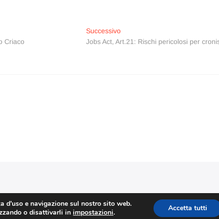
Articolo
Successivo
successivo:
o Criaco
Jobs Act, Art.21: Rischi pericolosi per cronis
Stefano Corradino
|
Privacy Policy
| © 2026 Stefano Corradino
za d'uso e navigazione sul nostro sito web.
Accetta tutti
izzando o disattivarli in
impostazioni
.