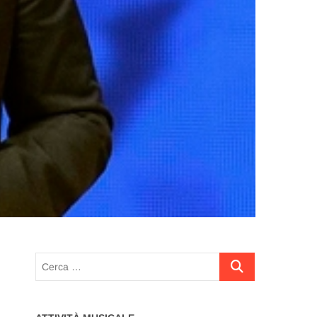
Cerca
…