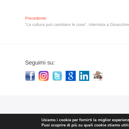
Navigazione
Articolo
Precedente
precedente:
“La cultura può cambiare le cose”. Intervista a Gioacchin
articoli
Seguimi su:
Usiamo i cookie per fornirti la miglior esperien
Puoi scoprire di più su quali cookie stiamo util