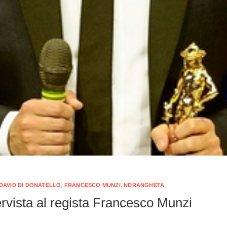
DAVID DI DONATELLO
,
FRANCESCO MUNZI
,
NDRANGHETA
tervista al regista Francesco Munzi