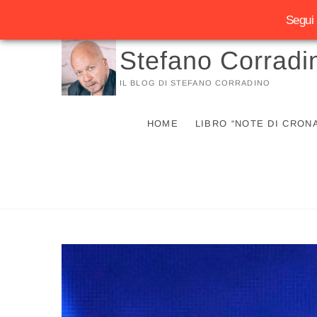
Segui 
Vai
Stefano Corradi
al
contenuto
IL BLOG DI STEFANO CORRADINO
HOME
LIBRO “NOTE DI CRON