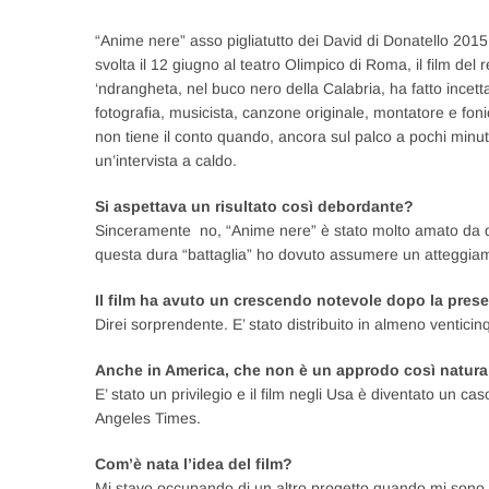
“Anime nere” asso pigliatutto dei David di Donatello 2015.
svolta il 12 giugno al teatro Olimpico di Roma, il film del 
‘ndrangheta, nel buco nero della Calabria, ha fatto incetta
fotografia, musicista, canzone originale, montatore e foni
non tiene il conto quando, ancora sul palco a pochi minuti
un’intervista a caldo.
Si aspettava un risultato così debordante?
Sinceramente no, “Anime nere” è stato molto amato da qua
questa dura “battaglia” ho dovuto assumere un atteggia
Il film ha avuto un crescendo notevole dopo la presen
Direi sorprendente. E’ stato distribuito in almeno venticinqu
Anche in America, che non è un approdo così naturale 
E’ stato un privilegio e il film negli Usa è diventato un 
Angeles Times.
Com’è nata l’idea del film?
Mi stavo occupando di un altro progetto quando mi sono i