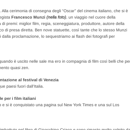
 Alla cerimonia di consegna degli “Oscar” del cinema italiano, che si è
regista
Francesco Munzi
(nella foto)
, un viaggio nel cuore della
 di premi: miglior film, regia, sceneggiatura, produttore, autore della
co di presa diretta. Ben nove statuette, così tante che lo stesso Munzi
 dalla proclamazione, lo sequestriamo ai flash dei fotografi per
ndo è uscito nelle sale ma ero in compagnia di film così belli che pe
mento quasi zen.
tazione al festival di Venezia
e paesi fuori dall’Italia.
per i film italiani
caso e si è conquistato una pagina sul New York Times e una sul Los
mbattuto nel libro di Gioacchino Criaco e sono rimasto molto colpito da