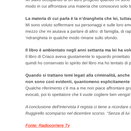
modo in cui affrontava una materia che conoscevo solo tram
La materia di cui parla è la n’drangheta che lei, tut
Mi sono voluto soffermare sui personaggi e sulle loro em
mezzo che mi aiutava a parlare di altro: di famiglia, di rapp
‘ndrangheta in qualche modo rimane sullo sfondo.
Il libro è ambientato negli anni settanta ma lei ha vo
Il libro di Criaco aveva giustamente lo sguardo proiettato s
quindi ho conservato lo spirito del libro ma ho tentato di 
Quando si trattano temi legati alla criminalità, anche
non sono così evidenti, quantomeno esplicitamente
Qualche riferimento c’è ma a me non piace affrontare gra
evocati, poi lo spettatore che li vuole cogliere ben venga!
A conclusione dell’intervista il regista ci tiene a ricordar
Ruggirello scomparso nel dicembre scorso. “Senza di lui i
Fonte: Radiocorriere Tv