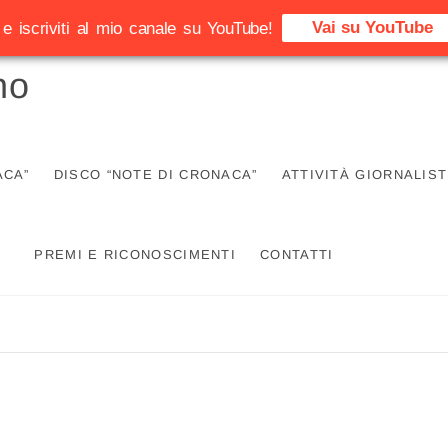
Vai su YouTube
e iscriviti al mio canale su YouTube!
no
ACA”
DISCO “NOTE DI CRONACA”
ATTIVITÀ GIORNALIST
PREMI E RICONOSCIMENTI
CONTATTI