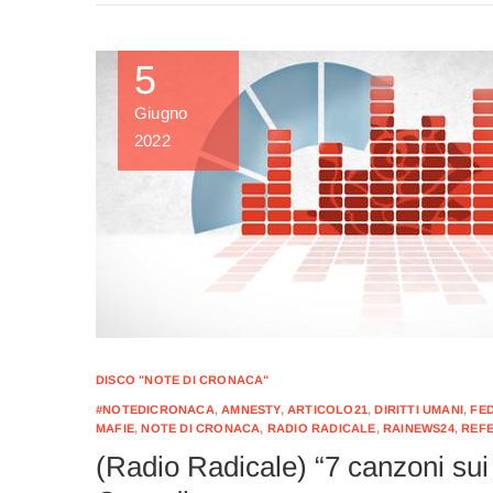
5
Giugno
2022
DISCO "NOTE DI CRONACA"
#NOTEDICRONACA
,
AMNESTY
,
ARTICOLO21
,
DIRITTI UMANI
,
FE
MAFIE
,
NOTE DI CRONACA
,
RADIO RADICALE
,
RAINEWS24
,
REF
(Radio Radicale) “7 canzoni sui d