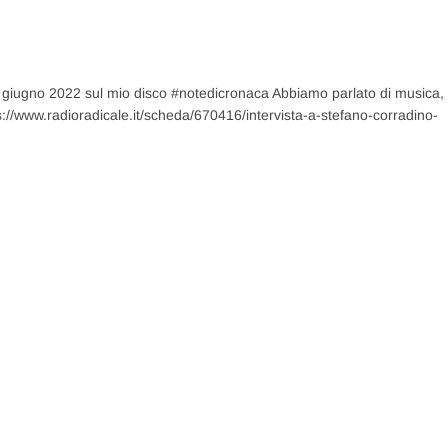
4 giugno 2022 sul mio disco #notedicronaca Abbiamo parlato di musica,
s://www.radioradicale.it/scheda/670416/intervista-a-stefano-corradino-