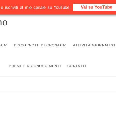
Vai su YouTube
e iscriviti al mio canale su YouTube!
no
ACA”
DISCO “NOTE DI CRONACA”
ATTIVITÀ GIORNALIST
PREMI E RICONOSCIMENTI
CONTATTI