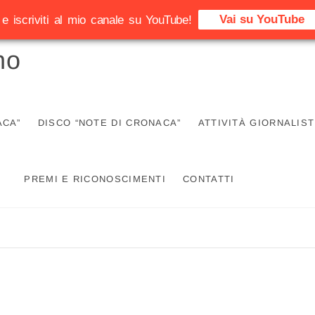
Vai su YouTube
e iscriviti al mio canale su YouTube!
no
ACA”
DISCO “NOTE DI CRONACA”
ATTIVITÀ GIORNALIST
PREMI E RICONOSCIMENTI
CONTATTI