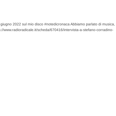
4 giugno 2022 sul mio disco #notedicronaca Abbiamo parlato di musica,
s://www.radioradicale.it/scheda/670416/intervista-a-stefano-corradino-