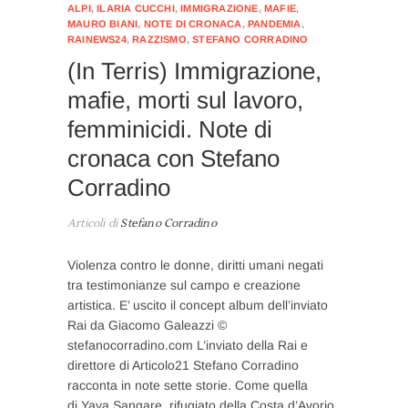
ALPI
,
ILARIA CUCCHI
,
IMMIGRAZIONE
,
MAFIE
,
MAURO BIANI
,
NOTE DI CRONACA
,
PANDEMIA
,
RAINEWS24
,
RAZZISMO
,
STEFANO CORRADINO
(In Terris) Immigrazione,
mafie, morti sul lavoro,
femminicidi. Note di
cronaca con Stefano
Corradino
Articoli di
Stefano Corradino
Violenza contro le donne, diritti umani negati
tra testimonianze sul campo e creazione
artistica. E’ uscito il concept album dell’inviato
Rai da Giacomo Galeazzi ©
stefanocorradino.com L’inviato della Rai e
direttore di Articolo21 Stefano Corradino
racconta in note sette storie. Come quella
di Yaya Sangare, rifugiato della Costa d’Avorio.