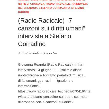
NOTE DI CRONACA
,
RADIO RADICALE
,
RAINEWS24
,
REFERENDUM
,
STEFANO CORRADINO
,
STEFANO
CUCCHI
(Radio Radicale) “7
canzoni sui diritti umani”
intervista a Stefano
Corradino
Articoli di
Stefano Corradino
Giovanna Reanda (Radio Radicale) mi ha
intervistato il 4 giugno 2022 sul mio disco
#notedicronaca Abbiamo parlato di musica,
diritti umani, guerra, immigrazione e
informazione…
https://www.radioradicale.it/scheda/670416/inte
rvista-a-stefano-corradino-sul-suo-disco-note-
di-cronaca-con-7-canzoni-sui-diritti?