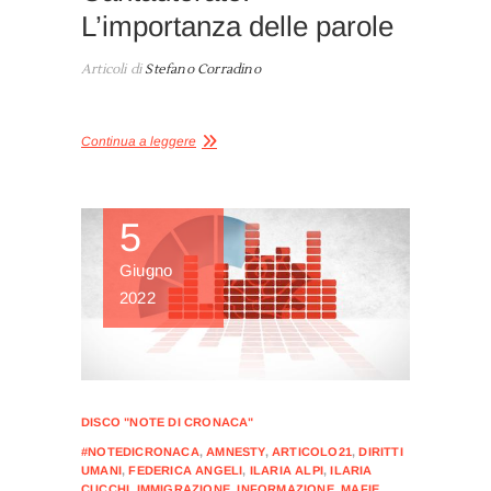
L’importanza delle parole
Articoli di
Stefano Corradino
Continua a leggere
5
Giugno
2022
DISCO "NOTE DI CRONACA"
#NOTEDICRONACA
,
AMNESTY
,
ARTICOLO21
,
DIRITTI
UMANI
,
FEDERICA ANGELI
,
ILARIA ALPI
,
ILARIA
CUCCHI
,
IMMIGRAZIONE
,
INFORMAZIONE
,
MAFIE
,