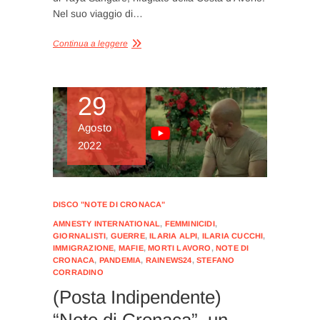
Nel suo viaggio di…
Continua a leggere
29
Agosto
2022
DISCO "NOTE DI CRONACA"
AMNESTY INTERNATIONAL
,
FEMMINICIDI
,
GIORNALISTI
,
GUERRE
,
ILARIA ALPI
,
ILARIA CUCCHI
,
IMMIGRAZIONE
,
MAFIE
,
MORTI LAVORO
,
NOTE DI
CRONACA
,
PANDEMIA
,
RAINEWS24
,
STEFANO
CORRADINO
(Posta Indipendente)
“Note di Cronaca”, un