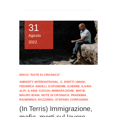
31
Agosto
2022
DISCO "NOTE DI CRONACA"
AMNESTY INTERNATIONAL
,
C
,
DIRITTI UMANI
,
FEDERICA ANGELI
,
GOFUNDME
,
GUERRE
,
ILARIA
ALPI
,
ILARIA CUCCHI
,
IMMIGRAZIONE
,
MAFIE
,
MAURO BIANI
,
NOTE DI CRONACA
,
PANDEMIA
,
RAINEWS24
,
RAZZISMO
,
STEFANO CORRADINO
(In Terris) Immigrazione,
mafie, morti sul lavoro,