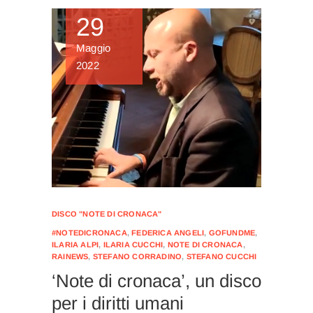
29
Maggio
2022
DISCO "NOTE DI CRONACA"
#NOTEDICRONACA
,
FEDERICA ANGELI
,
GOFUNDME
,
ILARIA ALPI
,
ILARIA CUCCHI
,
NOTE DI CRONACA
,
RAINEWS
,
STEFANO CORRADINO
,
STEFANO CUCCHI
‘Note di cronaca’, un disco
per i diritti umani