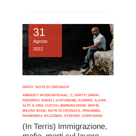
31
Agosto
2022
DISCO "NOTE DI CRONACA"
AMNESTY INTERNATIONAL
,
C
,
DIRITTI UMANI
,
FEDERICA ANGELI
,
GOFUNDME
,
GUERRE
,
ILARIA
ALPI
,
ILARIA CUCCHI
,
IMMIGRAZIONE
,
MAFIE
,
MAURO BIANI
,
NOTE DI CRONACA
,
PANDEMIA
,
RAINEWS24
,
RAZZISMO
,
STEFANO CORRADINO
(In Terris) Immigrazione,
mafie, morti sul lavoro,