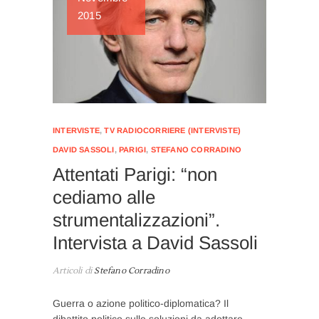
2015
INTERVISTE
,
TV RADIOCORRIERE (INTERVISTE)
DAVID SASSOLI
,
PARIGI
,
STEFANO CORRADINO
Attentati Parigi: “non
cediamo alle
strumentalizzazioni”.
Intervista a David Sassoli
Articoli di
Stefano Corradino
Guerra o azione politico-diplomatica? Il
dibattito politico sulle soluzioni da adottare