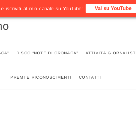
Vai su YouTube
e iscriviti al mio canale su YouTube!
no
ACA”
DISCO “NOTE DI CRONACA”
ATTIVITÀ GIORNALIST
PREMI E RICONOSCIMENTI
CONTATTI