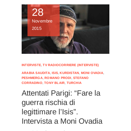
28
Novembre
2015
INTERVISTE
,
TV RADIOCORRIERE (INTERVISTE)
ARABIA SAUDITA
,
ISIS
,
KURDISTAN
,
MONI OVADIA
,
PESHMERGA
,
ROMANO PRODI
,
STEFANO
CORRADINO
,
TONY BLAIR
,
TURCHIA
Attentati Parigi: “Fare la
guerra rischia di
legittimare l’Isis”.
Intervista a Moni Ovadia