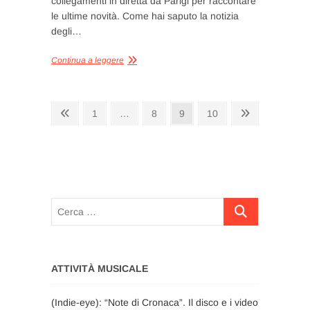
collegamenti in diretta da Parigi per raccontare
le ultime novità. Come hai saputo la notizia
degli…
Continua a leggere
Paginazione
Pagina
Pagina
Pagina
Pagina
Pagina
Pagina
1
…
8
9
10
precedente
successiva
degli
articoli
Cerca
…
ATTIVITÀ MUSICALE
(Indie-eye): “Note di Cronaca”. Il disco e i video