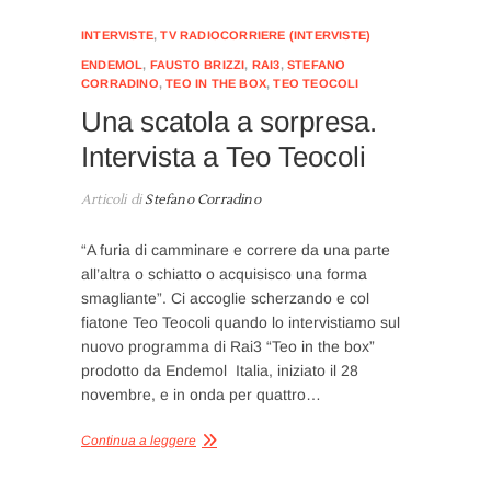
INTERVISTE
,
TV RADIOCORRIERE (INTERVISTE)
ENDEMOL
,
FAUSTO BRIZZI
,
RAI3
,
STEFANO
CORRADINO
,
TEO IN THE BOX
,
TEO TEOCOLI
Una scatola a sorpresa.
Intervista a Teo Teocoli
Articoli di
Stefano Corradino
“A furia di camminare e correre da una parte
all’altra o schiatto o acquisisco una forma
smagliante”. Ci accoglie scherzando e col
fiatone Teo Teocoli quando lo intervistiamo sul
nuovo programma di Rai3 “Teo in the box”
prodotto da Endemol Italia, iniziato il 28
novembre, e in onda per quattro…
Continua a leggere