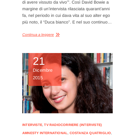
di avere vissuto da vivo’”. Così David Bowie a
margine di un’intervista rilasciata quarant’anni
fa, nel periodo in cui dava vita al suo alter ego
più noto, il “Duca bianco”. E nel suo continuo…
Continua a leggere
21
Dicembre
2015
INTERVISTE
,
TV RADIOCORRIERE (INTERVISTE)
AMNESTY INTERNATIONAL
,
COSTANZA QUATRIGLIO
,