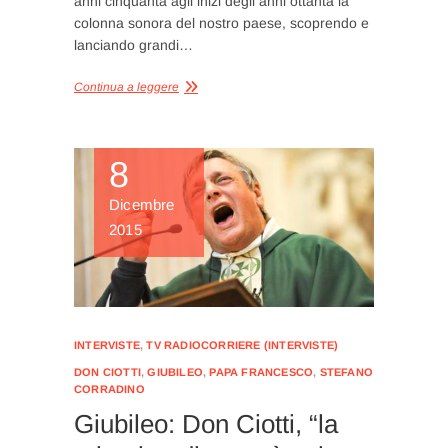
anni cinquanta agli inizi degli anni ottanta la
colonna sonora del nostro paese, scoprendo e
lanciando grandi…
Continua a leggere
8
Dicembre
2015
INTERVISTE
,
TV RADIOCORRIERE (INTERVISTE)
DON CIOTTI
,
GIUBILEO
,
PAPA FRANCESCO
,
STEFANO
CORRADINO
Giubileo: Don Ciotti, “la