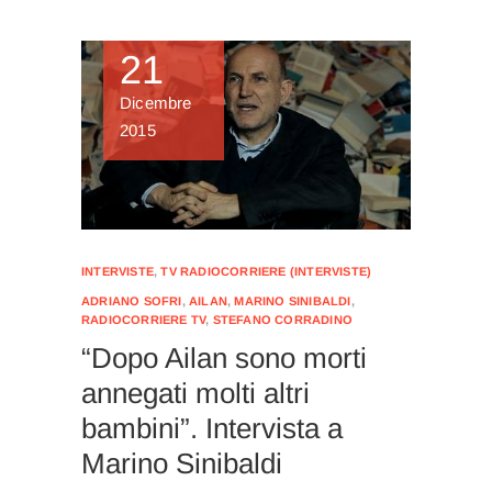
21
Dicembre
2015
INTERVISTE
,
TV RADIOCORRIERE (INTERVISTE)
ADRIANO SOFRI
,
AILAN
,
MARINO SINIBALDI
,
RADIOCORRIERE TV
,
STEFANO CORRADINO
“Dopo Ailan sono morti
annegati molti altri
bambini”. Intervista a
Marino Sinibaldi